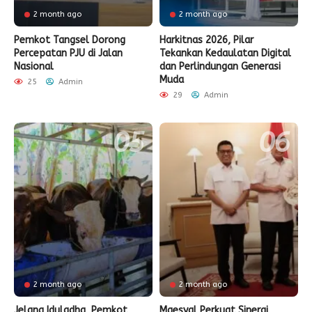
2 month ago
2 month ago
Pemkot Tangsel Dorong
Harkitnas 2026, Pilar
Percepatan PJU di Jalan
Tekankan Kedaulatan Digital
Nasional
dan Perlindungan Generasi
Muda
25
Admin
29
Admin
2 month ago
2 month ago
Jelang Iduladha, Pemkot
Maesyal Perkuat Sinergi