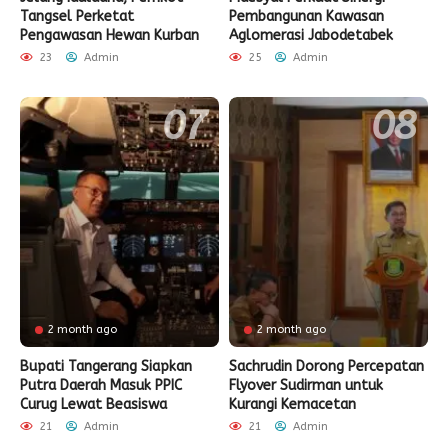
Tangsel Perketat
Pembangunan Kawasan
Pengawasan Hewan Kurban
Aglomerasi Jabodetabek
23
Admin
25
Admin
2 month ago
2 month ago
Bupati Tangerang Siapkan
Sachrudin Dorong Percepatan
Putra Daerah Masuk PPIC
Flyover Sudirman untuk
Curug Lewat Beasiswa
Kurangi Kemacetan
21
Admin
21
Admin