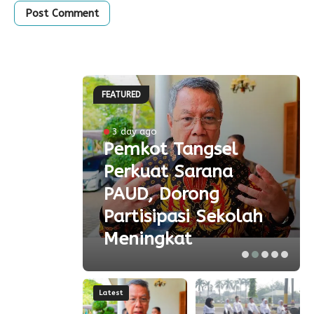
FEATURED
ke-81
3 day ago
Pemkot Tangsel
ta
Perkuat Sarana
ial
PAUD, Dorong
aspor
Partisipasi Sekolah
Meningkat
Latest