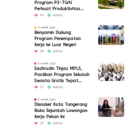
Program P3-TGAI
Perkuat Produktivitas
Pertanian di Lebak
30
Admin
3 week ago
Benyamin Dukung
Program Penempatan
Kerja ke Luar Negeri
28
Admin
3 week ago
Sachrudin Tinjau MPLS,
Pastikan Program Sekolah
Swasta Gratis Tepat
Sasaran
27
Admin
3 week ago
Disnaker Kota Tangerang
Buka Sejumlah Lowongan
Kerja Pekan Ini
25
Admin