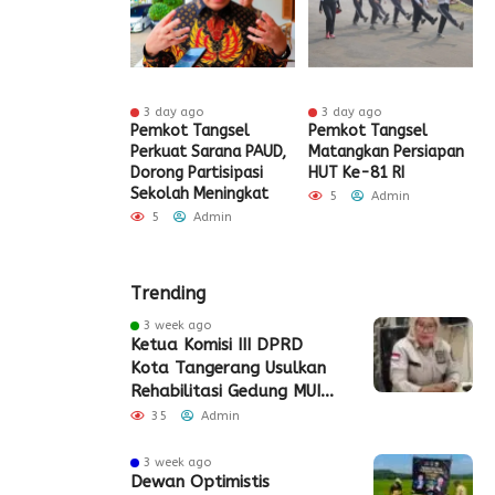
 ago
3 day ago
3 day ago
ak HUT ke-81
Pemkot Tangsel
Pemkot Tangsel
S
igrasi Soekarno-
Perkuat Sarana PAUD,
Matangkan Persiapan
R
Gelar Bakti
Dorong Partisipasi
HUT Ke-81 RI
H
 dan Layanan
Sekolah Meningkat
S
5
Admin
 Akhir Pekan
P
5
Admin
Admin
Trending
3 week ago
Ketua Komisi III DPRD
Kota Tangerang Usulkan
Rehabilitasi Gedung MUI
Periuk
35
Admin
3 week ago
Dewan Optimistis