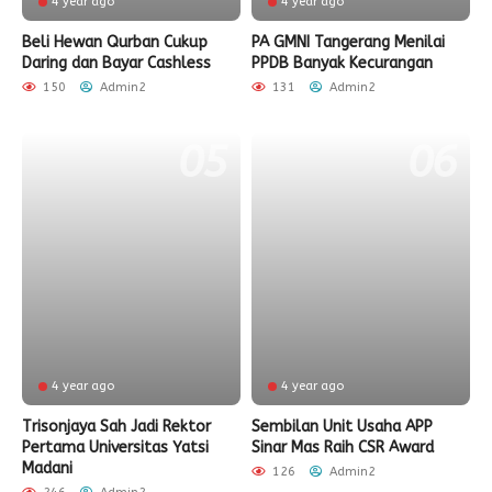
4 year ago
4 year ago
Beli Hewan Qurban Cukup
PA GMNI Tangerang Menilai
Daring dan Bayar Cashless
PPDB Banyak Kecurangan
150
Admin2
131
Admin2
4 year ago
4 year ago
Trisonjaya Sah Jadi Rektor
Sembilan Unit Usaha APP
Pertama Universitas Yatsi
Sinar Mas Raih CSR Award
Madani
126
Admin2