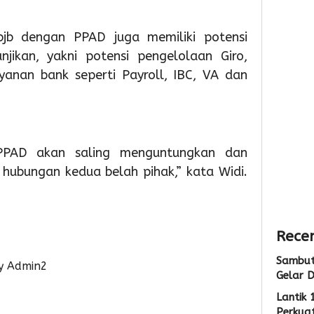
Gelar
dan
Bante
Diskon
Pelaya
siswa
 bjb dengan PPAD juga memiliki potensi
Pajak
Publik
SDN
geba
njikan, yakni potensi pengelolaan Giro,
raya
4
3
yanan bank seperti Payroll, IBC, VA dan
1
kota
Admin
Admin
tange
Siap
Menu
PPAD akan saling menguntungkan dan
Nasio
hubungan kedua belah pihak,” kata Widi.
2
Admin
Recen
Sambut
y Admin2
Gelar D
Lantik 
Perkuat