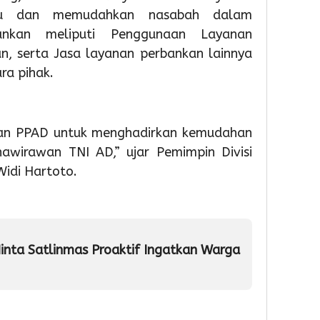
tu dan memudahkan nasabah dalam
bankan meliputi Penggunaan Layanan
3
3
3
n, serta Jasa layanan perbankan lainnya
day ago
day ago
day a
Sambut
Lantik
Juara
ra pihak.
HUT
102
1
RI
Pejabat
O2SN
Ke-
Sachru
Caba
81,
Minta
Rena
ngan PPAD untuk menghadirkan kemudahan
Pemkot
Perkua
Tingk
awirawan TNI AD,” ujar Pemimpin Divisi
Tangera
Kinerja
Provin
Widi Hartoto.
Gelar
dan
Bante
Diskon
Pelaya
siswa
Pajak
Publik
SDN
geba
raya
4
3
Minta Satlinmas Proaktif Ingatkan Warga
1
kota
Admin
Admin
tange
Siap
Menu