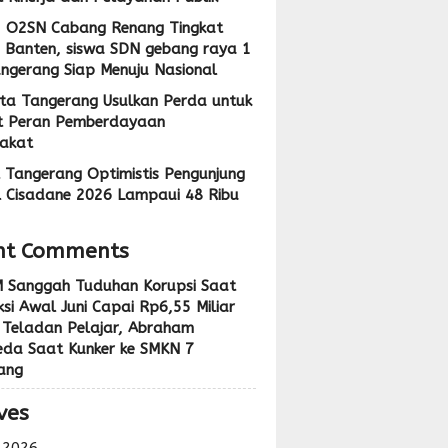
1 O2SN Cabang Renang Tingkat
i Banten, siswa SDN gebang raya 1
angerang Siap Menuju Nasional
ta Tangerang Usulkan Perda untuk
t Peran Pemberdayaan
akat
 Tangerang Optimistis Pengunjung
l Cisadane 2026 Lampaui 48 Ribu
nt Comments
 Sanggah Tuduhan Korupsi Saat
si Awal Juni Capai Rp6,55 Miliar
 Teladan Pelajar, Abraham
eda Saat Kunker ke SMKN 7
ang
ves