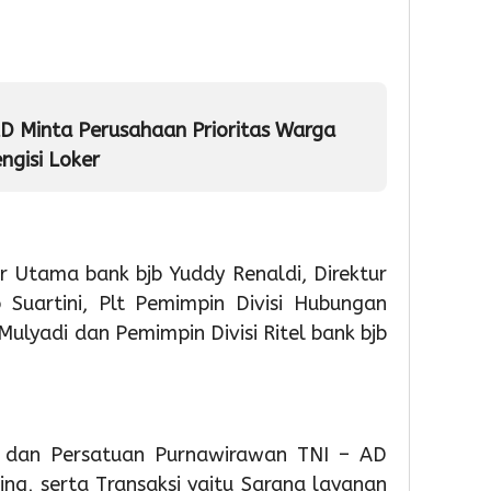
Tangera
Kinerja
Provin
Gelar
dan
Bante
Diskon
Pelaya
siswa
Pajak
Publik
SDN
geba
D Minta Perusahaan Prioritas Warga
raya
4
3
ngisi Loker
1
kota
Admin
Admin
tange
Siap
Menu
tur Utama bank bjb Yuddy Renaldi, Direktur
Nasio
 Suartini, Plt Pemimpin Divisi Hubungan
lyadi dan Pemimpin Divisi Ritel bank bjb
2
Admin
 dan Persatuan Purnawirawan TNI – AD
ing, serta Transaksi yaitu Sarana layanan