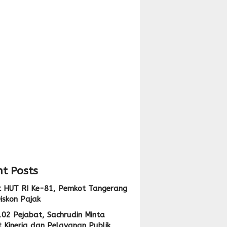
n,
nan
ng
rang
ju
nal
t Posts
 HUT RI Ke-81, Pemkot Tangerang
iskon Pajak
102 Pejabat, Sachrudin Minta
 Kinerja dan Pelayanan Publik