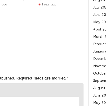
August
r ago
1 year ago
July 20
June 2
May 20
April 2
March 
Februa
Januar
Decemb
Novemb
Octobe
ublished.
Required fields are marked
*
Septem
August
June 2
May 20