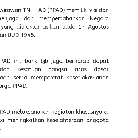
Nasio
irawan TNI – AD (PPAD) memiliki visi dan
 menjaga dan mempertahankan Negara
2
a yang diproklamasikan pada 17 Agustus
Admin
dan UUD 1945.
PAD ini, bank bjb juga berharap dapat
 dan kesatuan bangsa atas dasar
gaan serta mempererat kesetiakawanan
3
3
3
arga PPAD.
day ago
day ago
day a
Sambut
Lantik
Juara
HUT
102
1
RI
Pejabat
O2SN
PAD melaksanakan kegiatan khususnya di
Ke-
Sachru
Caba
a meningkatkan kesejahteraan anggota
81,
Minta
Rena
Pemkot
Perkua
Tingk
.
Tangera
Kinerja
Provin