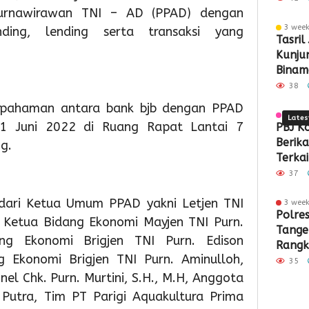
Purnawirawan TNI – AD (PPAD) dengan
Siap
Peran
48
Gel
d
3 wee
ding, lending serta transaksi yang
Menuju
Pembe
Ribu
Dis
P
Tasril
Kunjun
Nasiona
Masyar
Oran
Paj
P
Binam
Siner
38
Kota 
pahaman antara bank bjb dengan PPAD
3 wee
Lates
21 Juni 2022 di Ruang Rapat Lantai 7
PBJ K
Berik
g.
Terkai
Pemba
37
Pabrik
 dari Ketua Umum PPAD yakni Letjen TNI
Rp34,7
3 wee
3
3
3
Polre
, Ketua Bidang Ekonomi Mayjen TNI Purn.
day ago
day ago
day a
Tange
Sambut
Lantik
Juara
ng Ekonomi Brigjen TNI Purn. Edison
Rangk
HUT
102
1
g Ekonomi Brigjen TNI Purn. Aminulloh,
Kritik
RI
Pejabat
O2SN
35
Demok
el Chk. Purn. Murtini, S.H., M.H, Anggota
Ke-
Sachru
Caba
81,
Minta
Rena
Putra, Tim PT Parigi Aquakultura Prima
Pemkot
Perkua
Tingk