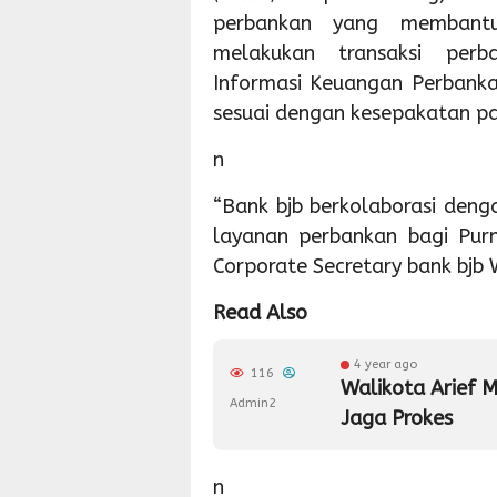
perbankan yang memban
melakukan transaksi per
Informasi Keuangan Perbanka
sesuai dengan kesepakatan pa
n
“Bank bjb berkolaborasi de
layanan perbankan bagi Purn
Corporate Secretary bank bjb 
Read Also
4 year ago
116
Walikota Arief 
Admin2
Jaga Prokes
n