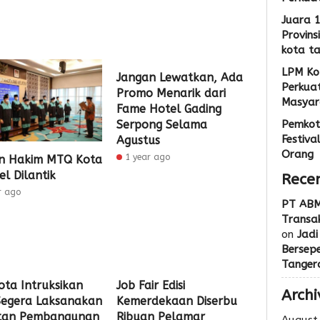
Juara 
Provins
kota t
LPM Ko
Jangan Lewatkan, Ada
Perkua
Promo Menarik dari
Masyar
Fame Hotel Gading
Serpong Selama
Pemkot
Festiva
Agustus
Orang
1 year ago
n Hakim MTQ Kota
el Dilantik
Rece
r ago
PT ABM
Transak
on
Jadi
Bersep
Tanger
ota Intruksikan
Job Fair Edisi
Archi
egera Laksanakan
Kemerdekaan Diserbu
tan Pembangunan
Ribuan Pelamar