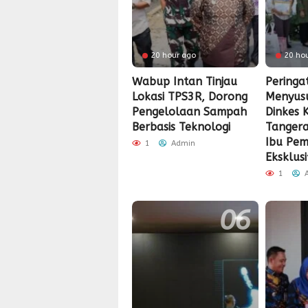
20 hour ago
20 ho
Wabup Intan Tinjau
Peringa
Lokasi TPS3R, Dorong
Menyusu
Pengelolaan Sampah
Dinkes 
Berbasis Teknologi
Tanger
Ibu Pem
1
Admin
Eksklusi
1
A