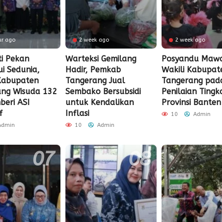
ur ago
2 week ago
2 week ago
ti Pekan
Warteksi Gemilang
Posyandu Mawa
i Sedunia,
Hadir, Pemkab
Wakili Kabupat
Kabupaten
Tangerang Jual
Tangerang pad
ang Wisuda 132
Sembako Bersubsidi
Penilaian Tingk
beri ASI
untuk Kendalikan
Provinsi Banten
f
Inflasi
10
Admin
dmin
10
Admin