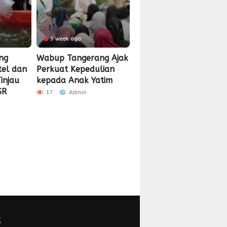
3 week ago
ng
Wabup Tangerang Ajak
tel dan
Perkuat Kepedulian
injau
kepada Anak Yatim
SR
17
Admin
K