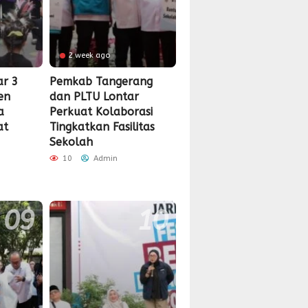
2 week ago
r 3
Pemkab Tangerang
en
dan PLTU Lontar
a
Perkuat Kolaborasi
at
Tingkatkan Fasilitas
Sekolah
10
Admin