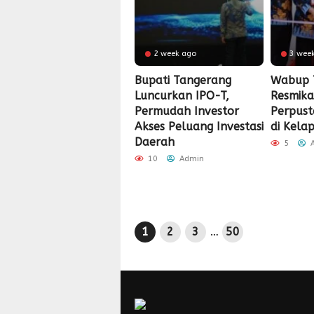
2 week ago
3 wee
Bupati Tangerang
Wabup 
Luncurkan IPO-T,
Resmik
Permudah Investor
Perpus
Akses Peluang Investasi
di Kela
Daerah
5
A
10
Admin
1
2
3
…
50