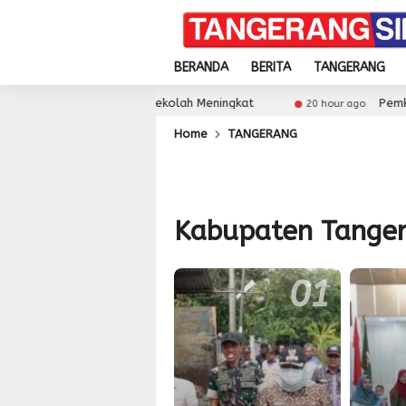
BERANDA
BERITA
TANGERANG
ong Partisipasi Sekolah Meningkat
Pemkot Tangs
20 hour ago
Home
TANGERANG
Kabupaten Tange