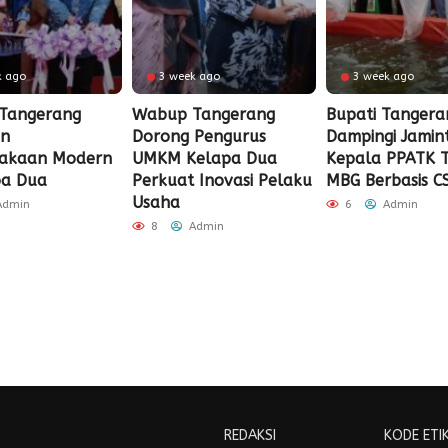
k ago
3 week ago
3 week ago
Tangerang
Wabup Tangerang
Bupati Tangera
an
Dorong Pengurus
Dampingi Jamin
takaan Modern
UMKM Kelapa Dua
Kepala PPATK T
pa Dua
Perkuat Inovasi Pelaku
MBG Berbasis C
Usaha
dmin
6
Admin
8
Admin
REDAKSI
KODE ETI