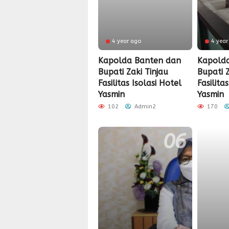
4 year ago
4 year
Kapolda Banten dan
Kapold
Bupati Zaki Tinjau
Bupati Z
Fasilitas Isolasi Hotel
Fasilita
Yasmin
Yasmin
102
Admin2
170