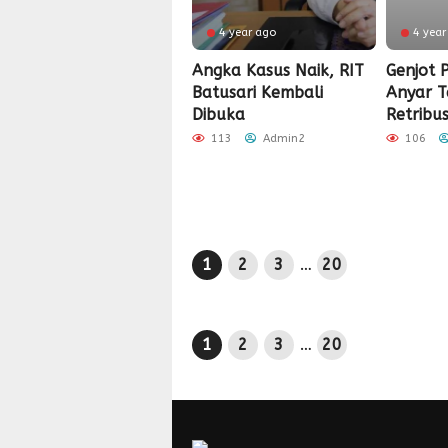
4 year ago
4 year
Angka Kasus Naik, RIT
Genjot 
Batusari Kembali
Anyar 
Dibuka
Retribu
113
Admin2
106
1
2
3
…
20
1
2
3
…
20