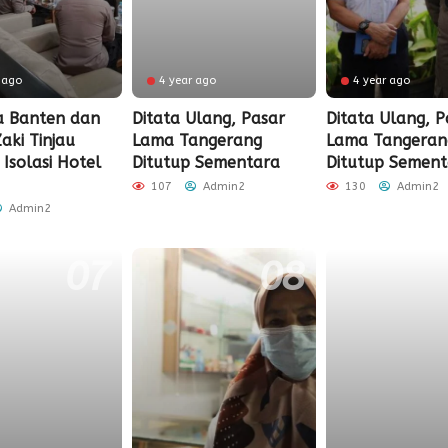
 ago
4 year ago
4 year ago
a Banten dan
Ditata Ulang, Pasar
Ditata Ulang, P
aki Tinjau
Lama Tangerang
Lama Tangeran
s Isolasi Hotel
Ditutup Sementara
Ditutup Sement
107
Admin2
130
Admin2
Admin2