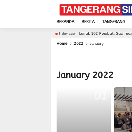
BERANDA
BERITA
TANGERANG
r Diskon Pajak
Lantik 102 Pejabat, Sachrudin Minta
3 day ago
Home
2022
January
January 2022