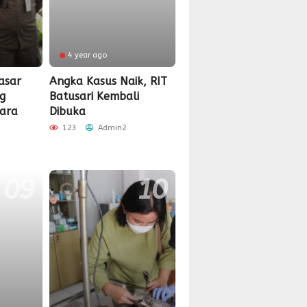
4 year ago
asar
Angka Kasus Naik, RIT
g
Batusari Kembali
ara
Dibuka
123
Admin2