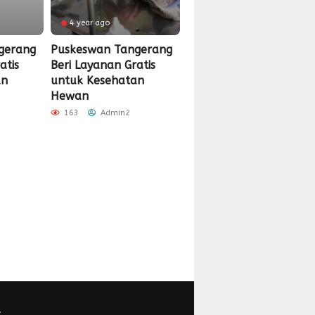
4 year ago
gerang
Puskeswan Tangerang
atis
Beri Layanan Gratis
an
untuk Kesehatan
Hewan
163
Admin2