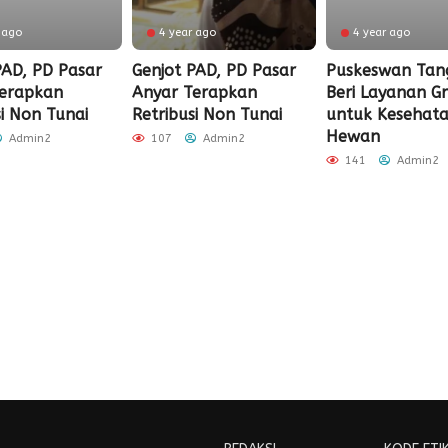
 ago
4 year ago
4 year ago
PAD, PD Pasar
Genjot PAD, PD Pasar
Puskeswan Tan
Terapkan
Anyar Terapkan
Beri Layanan Gr
si Non Tunai
Retribusi Non Tunai
untuk Kesehat
Hewan
Admin2
107
Admin2
141
Admin2