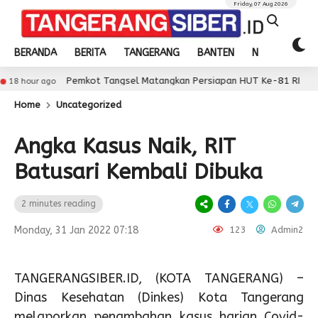
Friday, 07 Aug 2026
BERANDA
BERITA
TANGERANG
BANTEN
NASIONAL
Pemkot Tangsel Matangkan Persiapan HUT Ke-81 RI
o
18 hour
Home
Uncategorized
Angka Kasus Naik, RIT
Batusari Kembali Dibuka
2 minutes reading
Monday, 31 Jan 2022 07:18
123
Admin2
TANGERANGSIBER.ID, (KOTA TANGERANG) –
Dinas Kesehatan (Dinkes) Kota Tangerang
melaporkan penambahan kasus harian Covid-