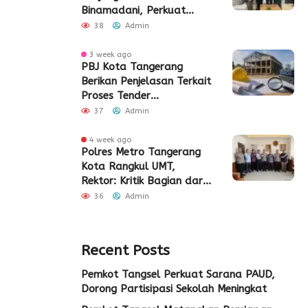
Binamadani, Perkuat
Sinergi Bangun SDM Kota
38
Admin
Tangerang
3 week ago
PBJ Kota Tangerang
Berikan Penjelasan Terkait
Proses Tender
Pembangunan Eks Pabrik
37
Admin
Edy Senilai Rp34,7 Miliar
4 week ago
Polres Metro Tangerang
Kota Rangkul UMT,
Rektor: Kritik Bagian dari
Demokrasi
36
Admin
Recent Posts
Pemkot Tangsel Perkuat Sarana PAUD,
Dorong Partisipasi Sekolah Meningkat