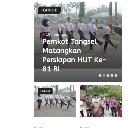
FEATURED
l
18 hour ago
a
Pemkot Tangsel
Matangkan
olah
Persiapan HUT Ke-
81 RI
Latest