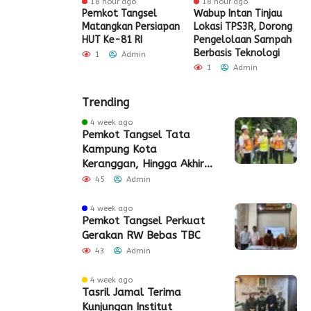
ur ago
18 hour ago
18 hour ago
t Tangsel
Pemkot Tangsel
Wabup Intan Tinjau
P
t Sarana PAUD,
Matangkan Persiapan
Lokasi TPS3R, Dorong
P
 Partisipasi
HUT Ke-81 RI
Pengelolaan Sampah
D
ah Meningkat
Berbasis Teknologi
S
1
Admin
Admin
1
Admin
Trending
4 week ago
Pemkot Tangsel Tata
Kampung Kota
Keranggan, Hingga Akhir
2026
45
Admin
4 week ago
Pemkot Tangsel Perkuat
Gerakan RW Bebas TBC
43
Admin
4 week ago
Tasril Jamal Terima
Kunjungan Institut