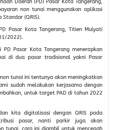
ahaan Daerah (PD) Pasar Kota Tangerang,
Soekarn
Partisip
81
yaran non tunai menggunakan aplikasi
Hatta
Sekola
RI
 Standar (QRIS).
Gelar
Mening
Bakti
5
PD Pasar Kota Tangerang, Titien Mulyati
Sosial
4
01/2022).
dan
Admin
Layanan
Admin
ini PD Pasar Kota Tangerang menerapkan
Paspor
ai di dua pasar tradisional yakni Pasar
Akhir
Pekan
on tunai ini tentunya akan meningkatkan
1
ami sudah melakukan kerjasama dengan
3
Admin
hour 
ambahkan, untuk target PAD di tahun 2022
Sema
HUT
ke-
dan kita digitalisasi dengan QRIS pada
81
RI,
ribusi pasar, nanti parkir juga akan
Imigra
tunai, cara ini diambil untuk mencegah