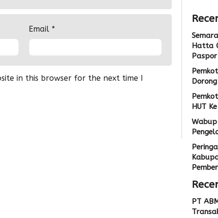
Admin
Recen
Email
*
Semarak
Hatta 
Paspor
Pemkot
te in this browser for the next time I
Dorong 
Pemkot
HUT Ke
Wabup 
Pengel
Peringa
Kabupa
Pemberi
Rece
PT ABM
Transak