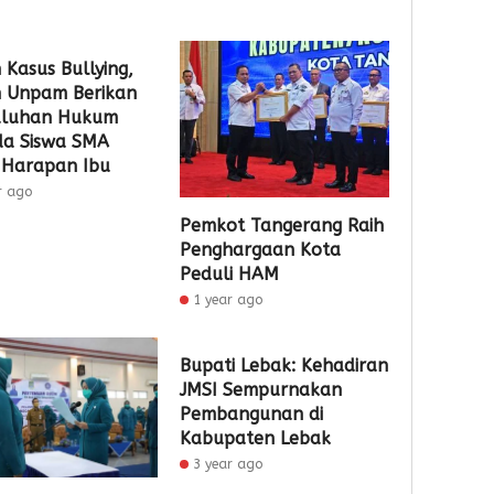
2
2
3
day ago
day ago
hour 
Pemkot
Pemko
Sema
Tangsel
Tangse
HUT
 Kasus Bullying,
Perkuat
Matan
ke-
 Unpam Berikan
Sarana
Persia
81
uluhan Hukum
PAUD,
HUT
RI,
a Siswa SMA
Dorong
Ke-
Imigra
 Harapan Ibu
Partisipas
81
Soek
r ago
Sekolah
RI
Hatta
Pemkot Tangerang Raih
Meningk
Gelar
Penghargaan Kota
Bakti
5
Peduli HAM
Sosial
4
1 year ago
dan
Admin
Laya
Admin
Paspo
Bupati Lebak: Kehadiran
Akhir
JMSI Sempurnakan
Peka
Pembangunan di
Kabupaten Lebak
1
3 year ago