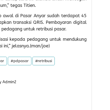
Soek
m,” tegas Titien.
Hatta
Gelar
p awal di Pasar Anyar sudah terdapat 45
Bakti
pkan transaksi QRIS. Pembayaran digital
Sosial
 pedagang untuk retribusi pasar.
dan
Laya
lisasi kepada pedagang untuk mendukung
Paspo
Akhir
ini,” jelasnya.(man/joe)
Peka
ar
#pdpasar
#retribusi
1
Admin
y Admin2