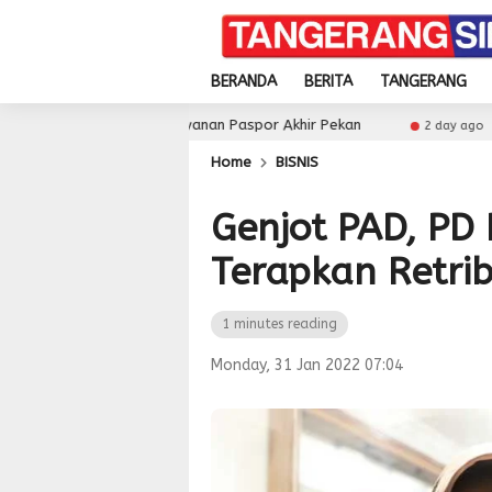
BERANDA
BERITA
TANGERANG
al dan Layanan Paspor Akhir Pekan
Pemkot Tangsel P
2 day ago
Home
BISNIS
Genjot PAD, PD
Terapkan Retrib
1 minutes reading
Monday, 31 Jan 2022 07:04