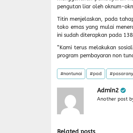
pengutan liar oleh oknum-oknu
Titin menjelaskan, pada taha
toko emas yang mulai menera
ini sudah diterapkan pada 138
“Kami terus melakukan sosia
program pembayaran non tunai 
#nontunai
#pad
#pasarany
Admin2
Another post b
Related posts