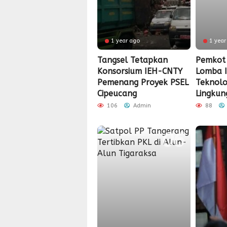
1 year ago
1 year
Tangsel Tetapkan
Pemkot 
Konsorsium IEH-CNTY
Lomba I
Pemenang Proyek PSEL
Teknol
Cipeucang
Lingkun
106
Admin
88