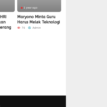
1 year ago
PHRI
Maryono Minta Guru
kan
Harus Melek Teknologi
gerang
76
Admin