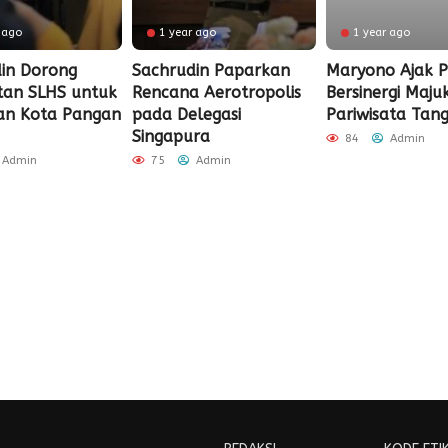
 ago
1 year ago
1 year ago
in Dorong
Sachrudin Paparkan
Maryono Ajak 
tan SLHS untuk
Rencana Aerotropolis
Bersinergi Maju
an Kota Pangan
pada Delegasi
Pariwisata Tan
Singapura
84
Admin
Admin
75
Admin