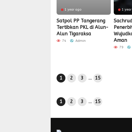
1 year ago
1 year
Satpol PP Tangerang
Sachrud
Tertibkan PKL di Alun-
Penerbi
Alun Tigaraksa
Wujudk
Aman
74
Admin
79
1
2
3
…
15
1
2
3
…
15