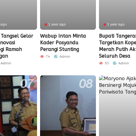
 ago
1 year ago
1 year ago
Tangsel Gelar
Wabup Intan Minta
Bupati Tangera
novasi
Kader Posyandu
Targetkan Kope
ogi Ramah
Perangi Stunting
Merah Putih Akt
gan
Seluruh Desa
74
Admin
Admin
95
Admin