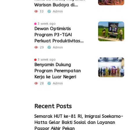
Warisan Budaya di
Jantung Kota Tangerang
33
Admin
3 week ago
Dewan Optimistis
Program P3-TGAI
Perkuat Produktivitas
Pertanian di Lebak
29
Admin
3 week ago
Benyamin Dukung
Program Penempatan
Kerja ke Luar Negeri
28
Admin
Recent Posts
Semarak HUT ke-81 RI, Imigrasi Soekarno-
Hatta Gelar Bakti Sosial dan Layanan
Paspor Akhir Pekan