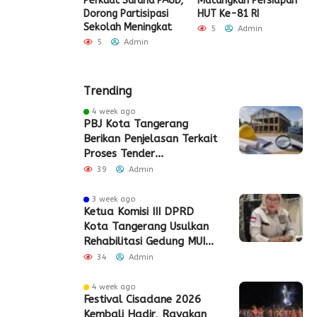
igrasi Soekarno-
Perkuat Sarana PAUD,
Matangkan Persiapan
R
Gelar Bakti
Dorong Partisipasi
HUT Ke-81 RI
H
 dan Layanan
Sekolah Meningkat
S
5
Admin
 Akhir Pekan
P
5
Admin
Admin
Trending
4 week ago
PBJ Kota Tangerang
Berikan Penjelasan Terkait
Proses Tender
Pembangunan Eks Pabrik
39
Admin
Edy Senilai Rp34,7 Miliar
3 week ago
Ketua Komisi III DPRD
Kota Tangerang Usulkan
Rehabilitasi Gedung MUI
Periuk
34
Admin
4 week ago
Festival Cisadane 2026
Kembali Hadir, Rayakan