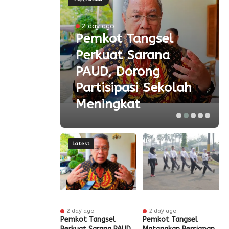
ke-81
2 day ago
Pemkot Tangsel
ta
Perkuat Sarana
ial
PAUD, Dorong
aspor
Partisipasi Sekolah
Meningkat
Latest
ur ago
2 day ago
2 day ago
ak HUT ke-81
Pemkot Tangsel
Pemkot Tangsel
S