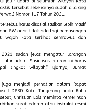
lui jalur udara di sejumlah wilayah Kota
Partisipas
81
Penge
aktik tersebut sebenarnya sudah dilarang
Sekolah
RI
Samp
(Perwal) Nomor 117 Tahun 2021.
Meningk
Berba
Tekno
1
tersebut harus disosialisasikan lebih masif
1
, dan RW agar tidak ada lagi pemasangan
Admin
1
t wajah kota terlihat semrawut dan
Admin
Admin
2021 sudah jelas mengatur larangan
jalur udara. Sosialisasi aturan ini harus
ai tingkat wilayah,” ujarnya, Jumat
19
19
19
tu juga menjadi perhatian dalam Rapat
hour ago
hour ag
hour 
Pemkot
Pemko
Wabu
isi I DPRD Kota Tangerang pada Rabu
Tangsel
Tangse
Intan
sebut, Christian Lois meminta Pemerintah
Perkuat
Matan
Tinjau
itkan surat edaran atau instruksi resmi
Sarana
Persia
Lokas