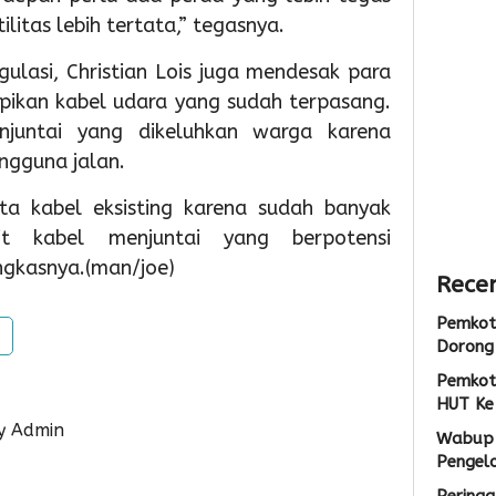
Sarana
Persia
Lokas
litas lebih tertata,” tegasnya.
PAUD,
HUT
TPS3R
Dorong
Ke-
Doro
ulasi, Christian Lois juga mendesak para
Partisipas
81
Penge
apikan kabel udara yang sudah terpasang.
Sekolah
RI
Samp
njuntai yang dikeluhkan warga karena
Meningk
Berba
gguna jalan.
Tekno
1
1
ta kabel eksisting karena sudah banyak
Admin
1
it kabel menjuntai yang berpotensi
Admin
Admin
ngkasnya.(man/joe)
Recen
Pemkot
d
Dorong 
Pemkot
HUT Ke
y Admin
Wabup 
Pengel