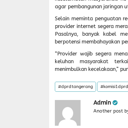
agar pembangunan jaringan uti
Selain meminta penguatan reg
provider internet segera mer
Pasalnya, banyak kabel me
berpotensi membahayakan pen
“Provider wajib segera mena
keluhan masyarakat terka
menimbulkan kecelakaan,” pu
#dprdtangerang
#komisi1dpr
Admin
Another post b