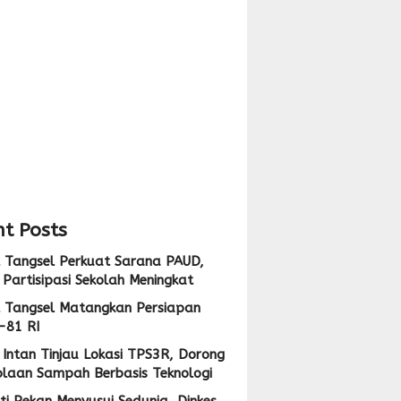
pan
i
,
ng
i
lolaan
ah
at
sis
logi
t Posts
 Tangsel Perkuat Sarana PAUD,
Partisipasi Sekolah Meningkat
 Tangsel Matangkan Persiapan
-81 RI
Intan Tinjau Lokasi TPS3R, Dorong
olaan Sampah Berbasis Teknologi