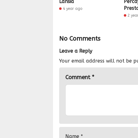
Lansia
Perca
Presta
4 year ago
2 yea
No Comments
Leave a Reply
Your email address will not be p
Comment
*
Name
*