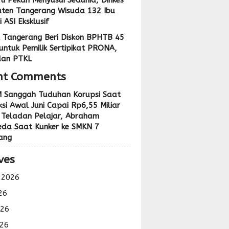
ti Pekan Menyusui Sedunia, Dinkes
ten Tangerang Wisuda 132 Ibu
 ASI Eksklusif
 Tangerang Beri Diskon BPHTB 45
untuk Pemilik Sertipikat PRONA,
dan PTKL
nt Comments
 Sanggah Tuduhan Korupsi Saat
si Awal Juni Capai Rp6,55 Miliar
 Teladan Pelajar, Abraham
eda Saat Kunker ke SMKN 7
ang
ves
 2026
26
026
26