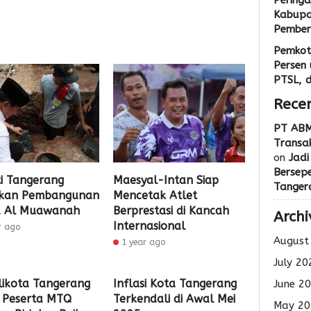
Peringa
Kabupa
Pemberi
Pemkot
Persen 
PTSL, 
Rece
PT ABM
Transak
on
Jadi
Bersep
i Tangerang
Maesyal-Intan Siap
Tanger
ikan Pembangunan
Mencetak Atlet
d Al Muawanah
Berprestasi di Kancah
Archi
Internasional
r ago
August
1 year ago
July 20
likota Tangerang
Inflasi Kota Tangerang
June 2
 Peserta MTQ
Terkendali di Awal Mei
May 20