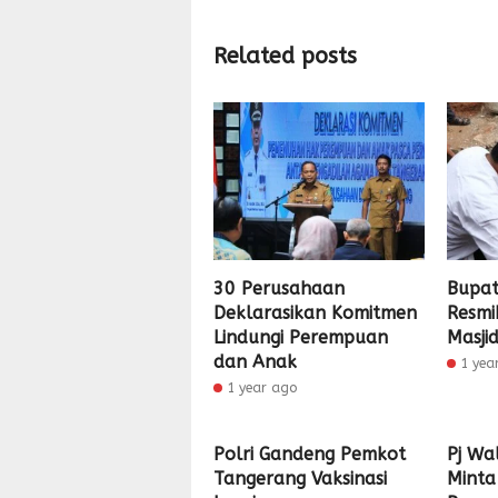
Related posts
30 Perusahaan
Bupat
Deklarasikan Komitmen
Resm
Lindungi Perempuan
Masji
dan Anak
1 yea
1 year ago
Polri Gandeng Pemkot
Pj Wa
Tangerang Vaksinasi
Minta