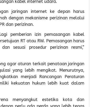
sangan kabel internet udara.
PAUD,
HUT
TPS3R
Dorong
Ke-
Doro
ngan jaringan internet ke depan harus
Partisipas
81
Penge
Sekolah
RI
Samp
nah dengan mekanisme perizinan melalui
Meningk
Berba
UPR dan perizinan.
Tekno
1
1
lagi pemberian izin pemasangan kabel
Admin
1
persetujuan RT atau RW. Pemasangan harus
Admin
dan sesuai prosedur perizinan resmi,”
Admin
ong agar aturan terkait penataan jaringan
egulasi yang lebih mengikat. Menurutnya,
ngkatkan menjadi Rancangan Peraturan
iliki kekuatan hukum lebih kuat dalam
19
19
19
hour ago
hour ag
hour 
Pemkot
Pemko
Wabu
arena menyangkut estetika kota dan
Tangsel
Tangse
Intan
Perkuat
Matan
Tinjau
depan perlu ada perda yang lebih tegas