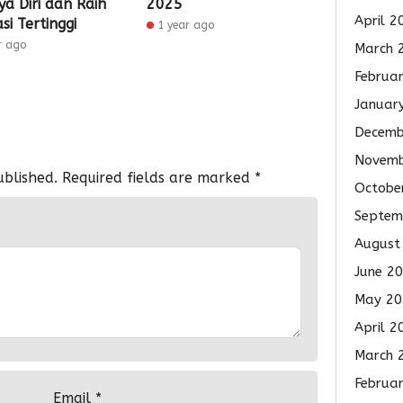
ya Diri dan Raih
2025
April 2
si Tertinggi
1 year ago
r ago
March 
Februa
Januar
Decemb
Novemb
ublished.
Required fields are marked
*
Octobe
Septem
August
June 2
May 20
April 2
March 
Februa
Email
*