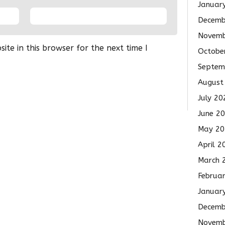
Januar
Decemb
Novemb
te in this browser for the next time I
Octobe
Septem
August
July 20
June 2
May 20
April 2
March 
Februa
Januar
Decemb
Novemb