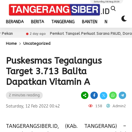
Saturday, 08 Aug 2026
BERANDA
BERITA
TANGERANG
BANTEN
NASIONAL
Pemkot Tangsel Perkuat Sarana PAUD, Dorong Partisipas
2 day ago
Home
Uncategorized
Puskesmas Tegalangus
Target 3.713 Balita
Dapatkan Vitamin A
2 minutes reading
Saturday, 12 Feb 2022 00:42
158
Admin2
TANGERANGSIBER.ID, (KAb. TANGERANG) –