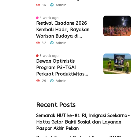
Periuk
34
Admin
4 week ago
Festival Cisadane 2026
Kembali Hadir, Rayakan
Warisan Budaya di
Jantung Kota Tangerang
32
Admin
3 week ago
Dewan Optimistis
Program P3-TGAI
Perkuat Produktivitas
Pertanian di Lebak
29
Admin
Recent Posts
Semarak HUT ke-81 RI, Imigrasi Soekarno-
Hatta Gelar Bakti Sosial dan Layanan
Paspor Akhir Pekan