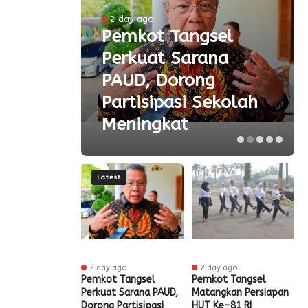
ke-81
2 day ago
Pemkot Tangsel
ta
Perkuat Sarana
ial
PAUD, Dorong
aspor
Partisipasi Sekolah
Meningkat
Latest
r ago
2 day ago
2 day ago
ak HUT ke-81
Pemkot Tangsel
Pemkot Tangsel
S
igrasi Soekarno-
Perkuat Sarana PAUD,
Matangkan Persiapan
R
Gelar Bakti
Dorong Partisipasi
HUT Ke-81 RI
H