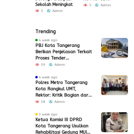
 dan Layanan
Sekolah Meningkat
S
5
Admin
 Akhir Pekan
P
5
Admin
Admin
Trending
4 week ago
PBJ Kota Tangerang
Berikan Penjelasan Terkait
Proses Tender
Pembangunan Eks Pabrik
39
Admin
Edy Senilai Rp34,7 Miliar
4 week ago
Polres Metro Tangerang
Kota Rangkul UMT,
Rektor: Kritik Bagian dari
Demokrasi
38
Admin
3 week ago
Ketua Komisi III DPRD
Kota Tangerang Usulkan
Rehabilitasi Gedung MUI