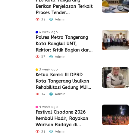
PBJ Kota Tangerang
Berikan Penjelasan Terkait
Proses Tender
Pembangunan Eks Pabrik
39
Admin
Edy Senilai Rp34,7 Miliar
4 week ago
Polres Metro Tangerang
Kota Rangkul UMT,
Rektor: Kritik Bagian dari
Demokrasi
37
Admin
3 week ago
Ketua Komisi III DPRD
Kota Tangerang Usulkan
Rehabilitasi Gedung MUI
Periuk
34
Admin
4 week ago
Festival Cisadane 2026
Kembali Hadir, Rayakan
Warisan Budaya di
Jantung Kota Tangerang
32
Admin