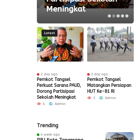
Meningkat
Latest
r ago
2 day ago
2 day ago
ak HUT ke-81
Pemkot Tangsel
Pemkot Tangsel
S
igrasi Soekarno-
Perkuat Sarana PAUD,
Matangkan Persiapan
R
Gelar Bakti
Dorong Partisipasi
HUT Ke-81 RI
H
 dan Layanan
Sekolah Meningkat
S
5
Admin
 Akhir Pekan
P
4
Admin
Admin
Trending
4 week ago