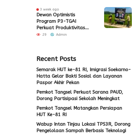
3 week ago
Dewan Optimistis
Program P3-TGAI
Perkuat Produktivitas
Pertanian di Lebak
29
Admin
Recent Posts
Semarak HUT ke-81 RI, Imigrasi Soekarno-
Hatta Gelar Bakti Sosial dan Layanan
Paspor Akhir Pekan
Pemkot Tangsel Perkuat Sarana PAUD,
Dorong Partisipasi Sekolah Meningkat
Pemkot Tangsel Matangkan Persiapan
HUT Ke-81 RI
Wabup Intan Tinjau Lokasi TPS3R, Dorong
Pengelolaan Sampah Berbasis Teknologi