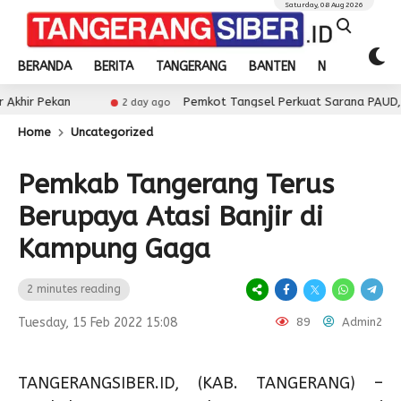
Saturday, 08 Aug 2026
BERANDA
BERITA
TANGERANG
BANTEN
NASIONAL
n
Pemkot Tangsel Perkuat Sarana PAUD, Dorong Part
2 day ago
Home
Uncategorized
Pemkab Tangerang Terus
Berupaya Atasi Banjir di
Kampung Gaga
2 minutes reading
Tuesday, 15 Feb 2022 15:08
89
Admin2
TANGERANGSIBER.ID, (KAB. TANGERANG) –