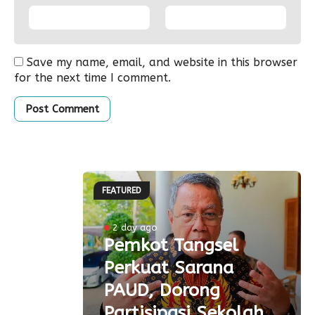
Save my name, email, and website in this browser
for the next time I comment.
FEATURED
ke-81
2 day ago
Pemkot Tangsel
ta
Perkuat Sarana
ial
PAUD, Dorong
aspor
Partisipasi Sekolah