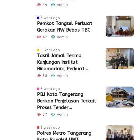
2026
44
Admin
3 week ago
Pemkot Tangsel Perkuat
Gerakan RW Bebas TBC
42
Admin
3 week ago
Tasril Jamal Terima
Kunjungan Institut
Binamadani, Perkuat
Sinergi Bangun SDM Kota
38
Admin
Tangerang
3 week ago
PBJ Kota Tangerang
Berikan Penjelasan Terkait
Proses Tender
Pembangunan Eks Pabrik
37
Admin
Edy Senilai Rp34,7 Miliar
3 week ago
Polres Metro Tangerang
Kota Rangkul UMT,