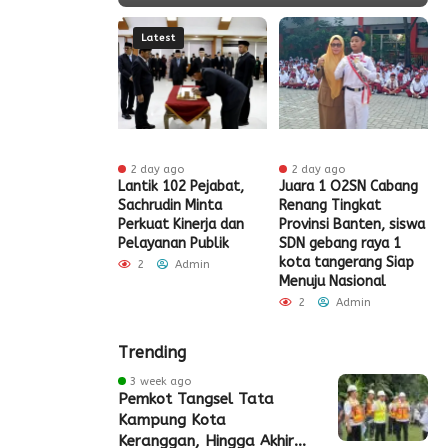
Latest
 ago
2 day ago
2 day ago
t HUT RI Ke-81,
Lantik 102 Pejabat,
Juara 1 O2SN Cabang
S
t Tangerang
Sachrudin Minta
Renang Tingkat
P
Diskon Pajak
Perkuat Kinerja dan
Provinsi Banten, siswa
G
Pelayanan Publik
SDN gebang raya 1
Admin
kota tangerang Siap
2
Admin
Menuju Nasional
2
Admin
Trending
3 week ago
Pemkot Tangsel Tata
Kampung Kota
Keranggan, Hingga Akhir