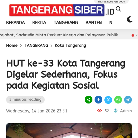
Thursday, 06 Aug 2026
BERANDA
BERITA
TANGERANG
BANTEN
NASIONAL
din Minta Perkuat Kinerja dan Pelayanan Publik
Juar
2 day ago
Home
TANGERANG
Kota Tangerang
HUT ke-33 Kota Tangerang
Digelar Sederhana, Fokus
pada Kegiatan Sosial
3 minutes reading
Wednesday, 14 Jan 2026 23:31
52
Admin