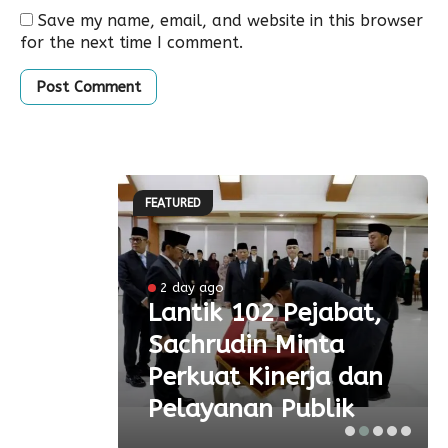
Save my name, email, and website in this browser
for the next time I comment.
FEATURED
2 day ago
 Ke-
Lantik 102 Pejabat,
Sachrudin Minta
ar
Perkuat Kinerja dan
Pelayanan Publik