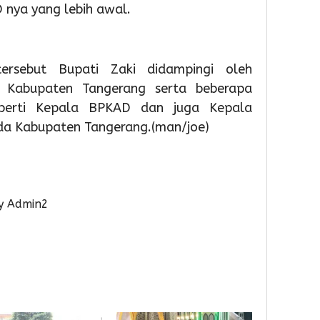
Admin
nya yang lebih awal.
rsebut Bupati Zaki didampingi oleh
ur Kabupaten Tangerang serta beberapa
perti Kepala BPKAD dan juga Kepala
2
2
a Kabupaten Tangerang.(man/joe)
day ago
day ago
Pemkot
Pemko
Tangsel
Tangse
Perkuat
Matan
Sarana
Persia
y Admin2
PAUD,
HUT
Dorong
Ke-
Partisipas
81
Sekolah
RI
Meningk
5
5
Admin