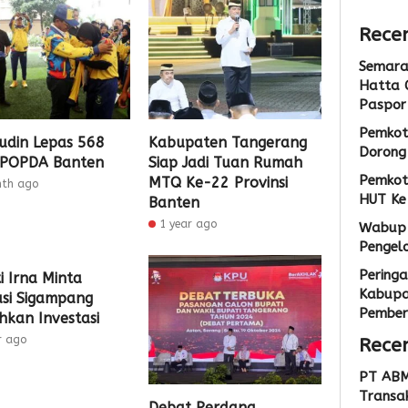
Admin
Recen
Semarak
Hatta 
Paspor
Pemkot
udin Lepas 568
Kabupaten Tangerang
Dorong 
 POPDA Banten
Siap Jadi Tuan Rumah
Pemkot
MTQ Ke-22 Provinsi
nth ago
HUT Ke
Banten
1 year ago
Wabup 
Pengel
Peringa
i Irna Minta
Kabupa
asi Sigampang
Pemberi
kan Investasi
r ago
Rece
PT ABM
Transak
Debat Perdana,