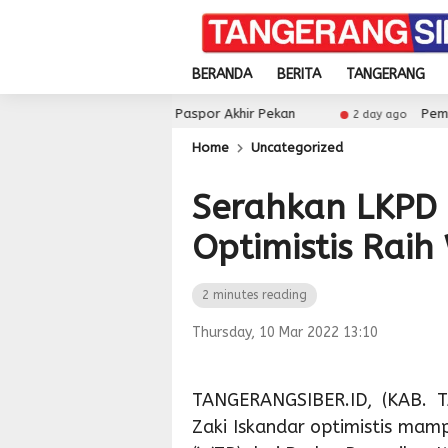
BERANDA
BERITA
TANGERANG
an Layanan Paspor Akhir Pekan
Pemkot Tangsel Perk
2 day ago
Home
Uncategorized
Serahkan LKPD 
Optimistis Rai
2 minutes reading
Thursday, 10 Mar 2022 13:10
TANGERANGSIBER.ID, (KAB. 
Zaki Iskandar optimistis mam