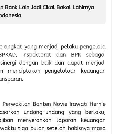
Soekarn
Partisip
81
an Bank Lain Jadi Cikal Bakal Lahirnya
Hatta
Sekola
RI
Indonesia
Gelar
Mening
Bakti
5
Sosial
5
dan
Admin
Layanan
Admin
erangkat yang menjadi pelaku pengelola
Paspor
BPKAD, Inspektorat dan BPK sebagai
Akhir
rsinergi dengan baik dan dapat menjadi
Pekan
m menciptakan pengelolaan keuangan
ansparan.
1
5
Admin
hour 
Sema
HUT
 Perwakilan Banten Novie Irawati Hernie
ke-
asarkan undang-undang yang berlaku,
81
ajiban menyerahkan laporan keuangan
RI,
waktu tiga bulan setelah habisnya masa
Imigra