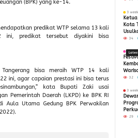
Keuangan (BPK) yang ke-14.
Demok
Ke-
Sampa
Pemb
Pas
Pa
3 wee
81
Berbas
ASI
Akh
S
Ketua 
Kota 
endapatkan predikat WTP selama 13 kali
RI
Teknol
Ekskl
Pek
M
Usulka
 ini, predikat tersebut diyakini bisa
Gedun
34
4 wee
Lates
Festi
Kemba
 Tangerang bisa meraih WTP 14 kali
Waris
Jantu
 ini, agar capaian prestasi ini bisa terus
32
Tange
esinambungan,” kata Bupati Zaki usai
3 wee
5
2
2
an Pemerintah Daerah (LKPD) ke BPK RI
Dewan
hour ago
day ago
day a
Progr
 di Aula Utama Gedung BPK Perwakilan
Semarak
Pemko
Pemk
Perku
HUT
Tangse
Tangs
2022).
Perta
ke-
Perkua
Mata
29
81
Sarana
Persi
RI,
PAUD,
HUT
Imigrasi
Dorong
Ke-