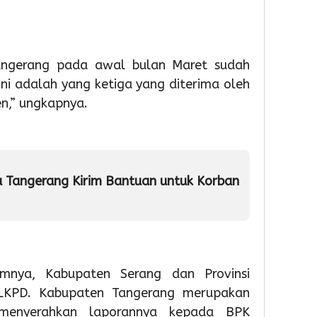
Soek
Hatta
Gelar
Bakti
angerang pada awal bulan Maret sudah
Sosial
dan
i adalah yang ketiga yang diterima oleh
Laya
en,” ungkapnya.
Paspo
Akhir
Peka
1
 Tangerang Kirim Bantuan untuk Korban
Admin
mnya, Kabupaten Serang dan Provinsi
LKPD. Kabupaten Tangerang merupakan
menyerahkan laporannya kepada BPK