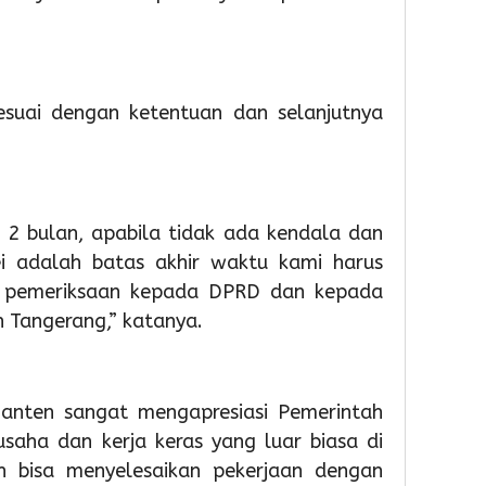
2
2
5
day ago
day ago
hour 
Pemkot
Pemko
Sema
Tangsel
Tangse
HUT
Perkuat
Matan
ke-
sesuai dengan ketentuan dan selanjutnya
Sarana
Persia
81
PAUD,
HUT
RI,
Dorong
Ke-
Imigra
Partisipas
81
Soek
Sekolah
RI
Hatta
 2 bulan, apabila tidak ada kendala dan
Meningk
Gelar
Bakti
5
i adalah batas akhir waktu kami harus
Sosial
5
l pemeriksaan kepada DPRD dan kepada
dan
Admin
 Tangerang,” katanya.
Laya
Admin
Paspo
Akhir
Peka
Banten sangat mengapresiasi Pemerintah
aha dan kerja keras yang luar biasa di
1
ih bisa menyelesaikan pekerjaan dengan