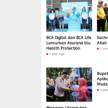
BCA Digital dan BCA Life
Sachr
Luncurkan Asuransi blu
Atlet
Health Protection
2 mo
1 year ago
Bupat
Aplik
Mudah
4 yea
Maryono: Literasi dan