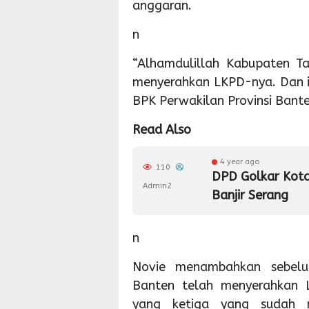
anggaran.
n
“Alhamdulillah Kabupaten T
menyerahkan LKPD-nya. Dan in
BPK Perwakilan Provinsi Bant
Read Also
4 year ago
110
DPD Golkar Kota
Admin2
Banjir Serang
n
Novie menambahkan sebelu
Banten telah menyerahkan 
yang ketiga yang sudah 