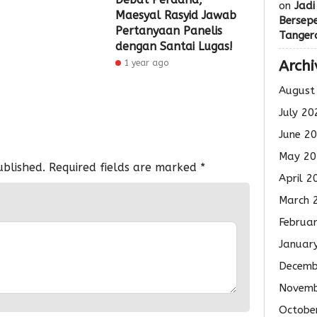
on
Jadi
Maesyal Rasyid Jawab
Bersep
Pertanyaan Panelis
Tanger
dengan Santai Lugas!
Archi
1 year ago
August
July 20
June 2
May 20
ublished.
Required fields are marked
*
April 2
March 
Februa
Januar
Decemb
Novemb
Octobe