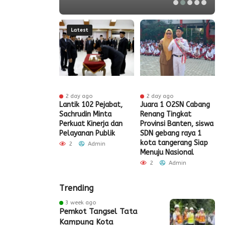
Latest
 ago
2 day ago
2 day ago
t HUT RI Ke-81,
Lantik 102 Pejabat,
Juara 1 O2SN Cabang
S
t Tangerang
Sachrudin Minta
Renang Tingkat
P
Diskon Pajak
Perkuat Kinerja dan
Provinsi Banten, siswa
G
Pelayanan Publik
SDN gebang raya 1
Admin
kota tangerang Siap
2
Admin
Menuju Nasional
2
Admin
Trending
3 week ago
Pemkot Tangsel Tata
Kampung Kota