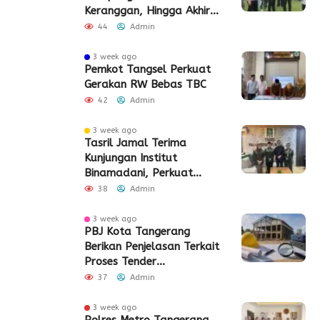
Keranggan, Hingga Akhir
2026
44
Admin
3 week ago
Pemkot Tangsel Perkuat
Gerakan RW Bebas TBC
42
Admin
3 week ago
Tasril Jamal Terima
Kunjungan Institut
Binamadani, Perkuat
Sinergi Bangun SDM Kota
38
Admin
Tangerang
3 week ago
PBJ Kota Tangerang
Berikan Penjelasan Terkait
Proses Tender
Pembangunan Eks Pabrik
37
Admin
Edy Senilai Rp34,7 Miliar
3 week ago