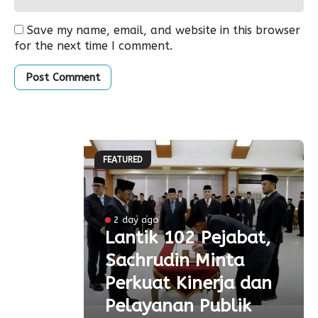
Save my name, email, and website in this browser
for the next time I comment.
FEATURED
2 day ago
 Ke-
Lantik 102 Pejabat,
Sachrudin Minta
ar
Perkuat Kinerja dan
Pelayanan Publik