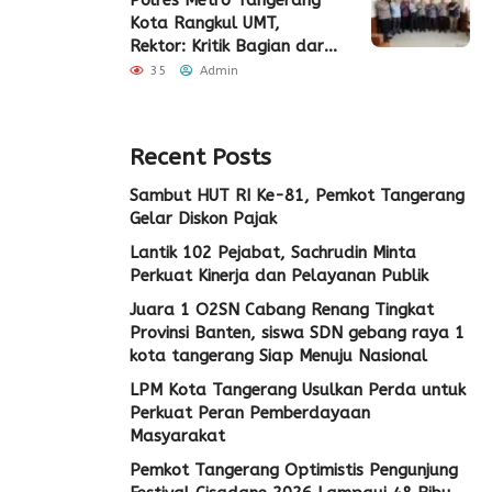
Polres Metro Tangerang
Kota Rangkul UMT,
Rektor: Kritik Bagian dari
Demokrasi
35
Admin
Recent Posts
Sambut HUT RI Ke-81, Pemkot Tangerang
Gelar Diskon Pajak
Lantik 102 Pejabat, Sachrudin Minta
Perkuat Kinerja dan Pelayanan Publik
Juara 1 O2SN Cabang Renang Tingkat
Provinsi Banten, siswa SDN gebang raya 1
kota tangerang Siap Menuju Nasional
LPM Kota Tangerang Usulkan Perda untuk
Perkuat Peran Pemberdayaan
Masyarakat
Pemkot Tangerang Optimistis Pengunjung