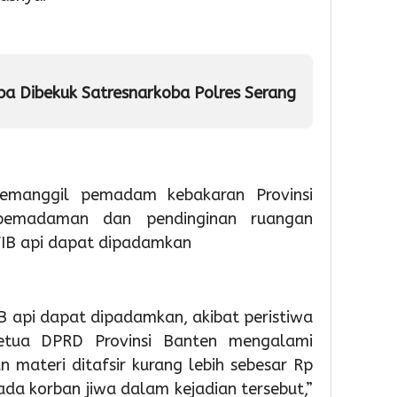
PAUD,
HUT
TPS3R
Dorong
Ke-
Doro
Partisipas
81
Penge
Sekolah
RI
Samp
Meningk
Berba
ba Dibekuk Satresnarkoba Polres Serang
Tekno
4
4
Admin
4
Admin
Admin
emanggil pemadam kebakaran Provinsi
pemadaman dan pendinginan ruangan
WIB api dapat dipadamkan
B api dapat dipadamkan, akibat peristiwa
1
1
1
day ago
day ago
day a
etua DPRD Provinsi Banten mengalami
Pemkot
Pemko
Wabu
n materi ditafsir kurang lebih sebesar Rp
Tangsel
Tangse
Intan
ada korban jiwa dalam kejadian tersebut,”
Perkuat
Matan
Tinjau