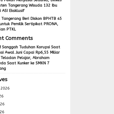
ti Pekan Menyusui Sedunia, Dinkes
ten Tangerang Wisuda 132 Ibu
 ASI Eksklusif
 Tangerang Beri Diskon BPHTB 45
untuk Pemilik Sertipikat PRONA,
dan PTKL
nt Comments
 Sanggah Tuduhan Korupsi Saat
si Awal Juni Capai Rp6,55 Miliar
 Teladan Pelajar, Abraham
eda Saat Kunker ke SMKN 7
ang
ves
 2026
26
026
26