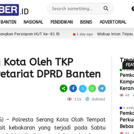
BANTEN
NASIONAL
PENDIDIKAN
BISNIS
ADVERTORIAL
1
day ago
apan HUT Ke-81 RI
Wabup Intan Tinjau Lokasi TPS
1
1 day ago
Pemk
day ago
Peringa
Tang
Pekan
Beri
g Kota Oleh TKP
Tren
1
Menyus
Disk
FEA
day ago
4 wee
etariat DPRD Banten
1
Wabup
Seduni
BPHT
Pemko
day 
Kampu
1
Intan
Dinkes
45
Pe
d
Keran
Tinjau
Kabup
Pers
Tan
P
Akhir
46
114
Admin2
Lokasi
Tanger
untu
Per
T
4 wee
TPS3R,
Wisud
Pemil
Sar
M
Pemko
) – Polresta Serang Kota Olah Tempat
Perku
Dorong
132
Serti
PAU
P
Bebas
kait kebakaran yang terjadi pada Sabtu
Pengelo
Ibu
PRON
Dor
H
44