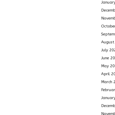
Januar
Decemb
Novemb
Octobe
Septem
August
July 20
June 2
May 20
April 2
March 
Februa
Januar
Decemb
Novemb