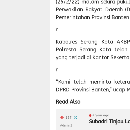
(26/2/22) malam sekira puku
Perwakilan Rakyat Daerah (D
Pemerintahan Provinsi Banten
n
Kapolres Serang Kota AKBP
Polresta Serang Kota telah
yang terjadi di Kantor Sekerta
n
“Kami telah meminta ketera
DPRD Provinsi Banten,” ucap M
Read Also
4 year ago
197
Subadri Tinjau L
Admin2