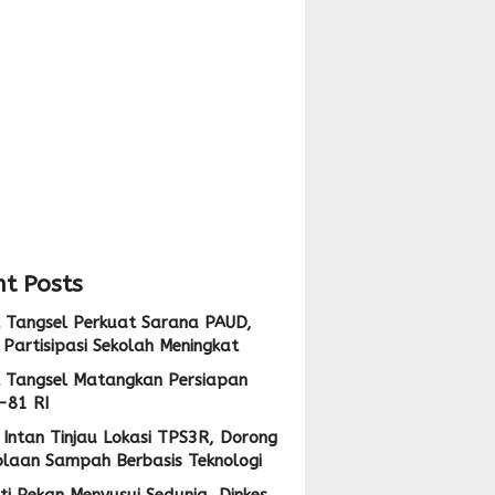
pan
i
,
ng
i
lolaan
ah
at
sis
logi
t Posts
 Tangsel Perkuat Sarana PAUD,
Partisipasi Sekolah Meningkat
 Tangsel Matangkan Persiapan
-81 RI
Intan Tinjau Lokasi TPS3R, Dorong
olaan Sampah Berbasis Teknologi