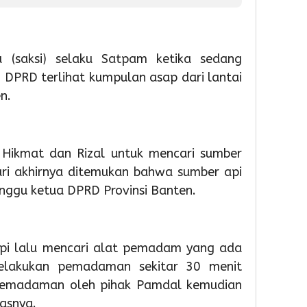
Partisipas
81
Penge
Sekolah
RI
Samp
Meningk
Berba
 (saksi) selaku Satpam ketika sedang
Tekno
4
4
DPRD terlihat kumpulan asap dari lantai
Admin
4
n.
Admin
Admin
ikmat dan Rizal untuk mencari sumber
ari akhirnya ditemukan bahwa sumber api
nggu ketua DPRD Provinsi Banten.
1
1
1
day ago
day ago
day a
api lalu mencari alat pemadam yang ada
Pemkot
Pemko
Wabu
melakukan pemadaman sekitar 30 menit
Tangsel
Tangse
Intan
Perkuat
Matan
Tinjau
 pemadaman oleh pihak Pamdal kemudian
Sarana
Persia
Lokas
lasnya.