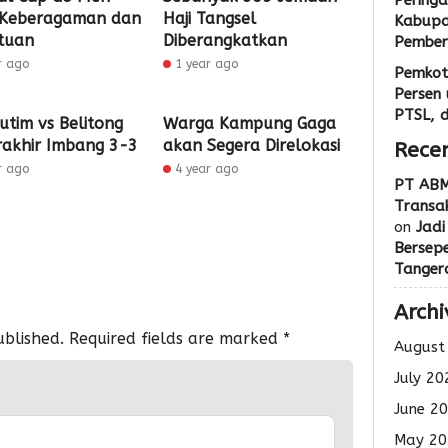
Peringa
 Keberagaman dan
Haji Tangsel
Kabupa
tuan
Diberangkatkan
Pemberi
r ago
1 year ago
Pemkot
Persen 
PTSL, 
utim vs Belitong
Warga Kampung Gaga
rakhir Imbang 3-3
akan Segera Direlokasi
Rece
r ago
4 year ago
PT ABM
Transak
on
Jadi
Bersep
Tanger
Archi
ublished.
Required fields are marked
*
August
July 20
June 2
May 20