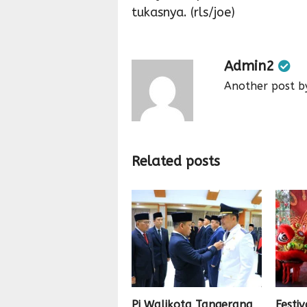
tukasnya. (rls/joe)
Admin2
Another post b
Related posts
Pj Walikota Tangerang
Festi