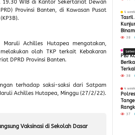
l 19.30 WIB di Kantor Sekertariat Dewan
Sampah
Pember
PTSL
Par
K
PRD) Provinsi Banten, di Kawasan Pusat
4 wee
Berbasis
ASI
dan
Sek
8
Tasril
 (KP3B).
Kunjun
Teknolog
Eksklus
PTKL
Men
RI
Binam
Siner
38
 Maruli Achilles Hutapea mengatakan,
Kota 
 melakukan olah TKP terkait Kebakaran
4 wee
Lates
PBJ K
riat DPRD Provinsi Banten.
Berik
Terkai
Pemba
38
Pabrik
ngan terhadap saksi-saksi dari Satpam
Rp34,7
4 wee
1
1
1
aruli Achilles Hutapea, Minggu (27/2/22).
Polre
day ago
day ago
day a
Tange
Pemkot
Pemko
Wabu
Rangk
Tangsel
Tangse
Intan
Kritik
Perkuat
Matan
Tinjau
37
Demok
Sarana
Persia
Lokas
angsung Vaksinasi di Sekolah Dasar
PAUD,
HUT
TPS3R
Dorong
Ke-
Doro