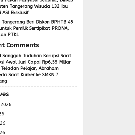
ti Pekan Menyusui Sedunia, Dinkes
ten Tangerang Wisuda 132 Ibu
 ASI Eksklusif
 Tangerang Beri Diskon BPHTB 45
untuk Pemilik Sertipikat PRONA,
dan PTKL
nt Comments
 Sanggah Tuduhan Korupsi Saat
si Awal Juni Capai Rp6,55 Miliar
 Teladan Pelajar, Abraham
eda Saat Kunker ke SMKN 7
ang
ves
 2026
26
026
26