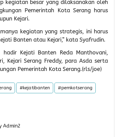
ap kegiatan besar yang dilaksanakan oleh
PAUD,
HUT
TPS3R
Dorong
Ke-
Doro
gkungan Pemerintah Kota Serang harus
Partisipas
81
Penge
upun Kejari.
Sekolah
RI
Samp
Meningk
Berba
manya kegiatan yang strategis, ini harus
Tekno
1
jati Banten atau Kejari,” kata Syafrudin.
1
Admin
1
n hadir Kejati Banten Reda Manthovani,
Admin
i, Kejari Serang Freddy, para Asda serta
Admin
ungan Pemerintah Kota Serang.(rls/joe)
erang
#kejatibanten
#pemkotserang
18
18
18
hour ago
hour ag
hour 
Pemkot
Pemko
Wabu
y Admin2
Tangsel
Tangse
Intan
Perkuat
Matan
Tinjau