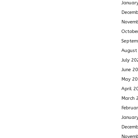
Januar
Decemb
Novemb
Octobe
Septem
August
July 20
June 2
May 20
April 2
March 
Februa
Januar
Decemb
Novemb