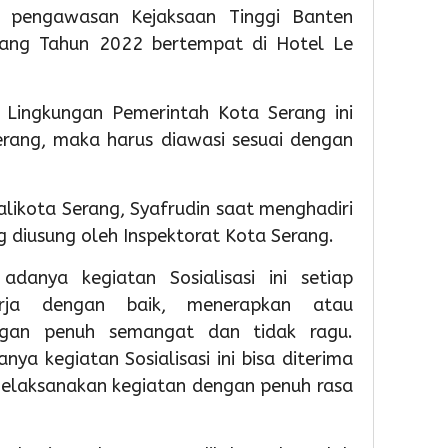
n pengawasan Kejaksaan Tinggi Banten
Partisipas
81
Penge
Sekolah
RI
Samp
ang Tahun 2022 bertempat di Hotel Le
Meningk
Berba
Tekno
1
1
 Lingkungan Pemerintah Kota Serang ini
Admin
1
rang, maka harus diawasi sesuai dengan
Admin
Admin
likota Serang, Syafrudin saat menghadiri
 diusung oleh Inspektorat Kota Serang.
adanya kegiatan Sosialisasi ini setiap
ja dengan baik, menerapkan atau
ngan penuh semangat dan tidak ragu.
18
18
18
hour ago
hour ag
hour 
 kegiatan Sosialisasi ini bisa diterima
Pemkot
Pemko
Wabu
melaksanakan kegiatan dengan penuh rasa
Tangsel
Tangse
Intan
Perkuat
Matan
Tinjau
Sarana
Persia
Lokas