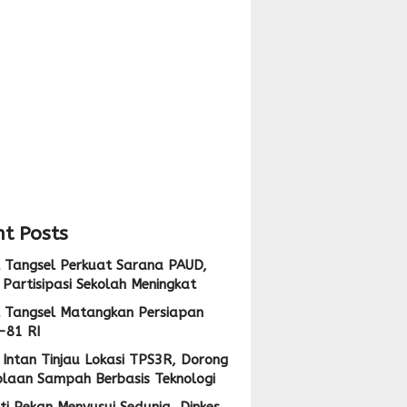
pan
i
,
ng
i
lolaan
ah
at
sis
logi
t Posts
 Tangsel Perkuat Sarana PAUD,
Partisipasi Sekolah Meningkat
 Tangsel Matangkan Persiapan
-81 RI
Intan Tinjau Lokasi TPS3R, Dorong
olaan Sampah Berbasis Teknologi