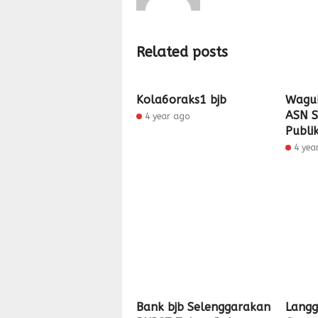
Related posts
Kola6oraks1 bjb
Wagub
ASN S
4 year ago
Publi
4 yea
Bank bjb Selenggarakan
Langg