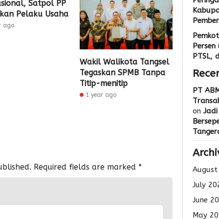
Peringa
sional, Satpol PP
Kabupa
bkan Pelaku Usaha
Pemberi
r ago
Pemkot
Persen 
PTSL, 
Wakil Walikota Tangsel
Rece
Tegaskan SPMB Tanpa
Titip-menitip
PT ABM
1 year ago
Transak
on
Jadi
Bersep
Tanger
Archi
ublished.
Required fields are marked
*
August
July 20
June 2
May 20