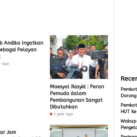
Sarana
Persia
Lokas
PAUD,
HUT
TPS3R
Dorong
Ke-
Doro
Partisipas
81
Penge
Sekolah
RI
Samp
Meningk
Berba
 Andika Ingatkan
Tekno
1
ebagai Pelayan
1
k
Admin
1
r ago
Admin
Admin
Recen
Maesyal Rasyid : Peran
Pemkot
Pemuda dalam
Dorong 
Pembangunan Sangat
Pemkot
Dibutuhkan
HUT Ke
1 year ago
Wabup 
Pengel
ar Jam