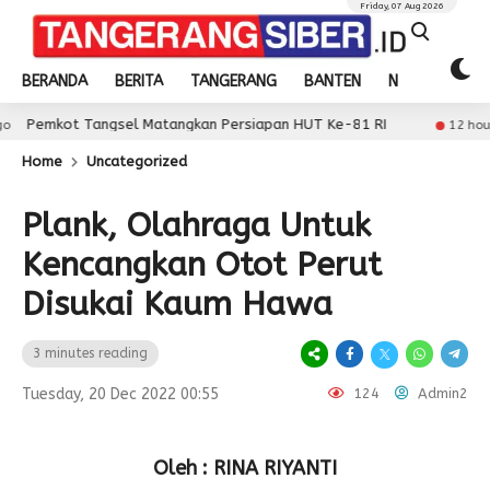
Friday, 07 Aug 2026
BERANDA
BERITA
TANGERANG
BANTEN
NASIONAL
ngsel Matangkan Persiapan HUT Ke-81 RI
Wabup 
12 hour ago
Home
Uncategorized
Plank, Olahraga Untuk
Kencangkan Otot Perut
Disukai Kaum Hawa
3 minutes reading
Tuesday, 20 Dec 2022 00:55
124
Admin2
Oleh : RINA RIYANTI