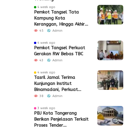
4 week ago
Pemkot Tangsel Tata
Kampung Kota
Keranggan, Hingga Akhir
2026
45
Admin
4 week ago
Pemkot Tangsel Perkuat
Gerakan RW Bebas TBC
43
Admin
4 week ago
Tasril Jamal Terima
Kunjungan Institut
Binamadani, Perkuat
Sinergi Bangun SDM Kota
38
Admin
Tangerang
3 week ago
PBJ Kota Tangerang
Berikan Penjelasan Terkait
Proses Tender