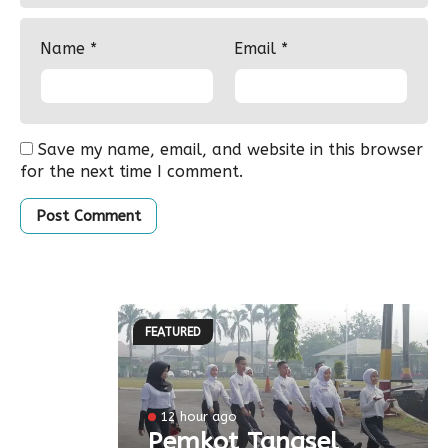
Name
*
Email
*
Save my name, email, and website in this browser
for the next time I comment.
FEATURED
l
12 hour ago
a
Pemkot Tangsel