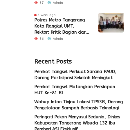
Pembangunan Eks Pabrik
37
Admin
Edy Senilai Rp34,7 Miliar
4 week ago
Polres Metro Tangerang
Kota Rangkul UMT,
Rektor: Kritik Bagian dari
Demokrasi
36
Admin
Recent Posts
Pemkot Tangsel Perkuat Sarana PAUD,
Dorong Partisipasi Sekolah Meningkat
Pemkot Tangsel Matangkan Persiapan
HUT Ke-81 RI
Wabup Intan Tinjau Lokasi TPS3R, Dorong
Pengelolaan Sampah Berbasis Teknologi
Peringati Pekan Menyusui Sedunia, Dinkes
Kabupaten Tangerang Wisuda 132 Ibu
Pemberi ASI Eksklusif