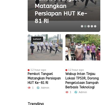
Matangkan
olah
Persiapan HUT Ke-
81 RI
Latest
ur ago
12 hour ago
12 hour ago
t Tangsel
Pemkot Tangsel
Wabup Intan Tinjau
P
t Sarana PAUD,
Matangkan Persiapan
Lokasi TPS3R, Dorong
P
 Partisipasi
HUT Ke-81 RI
Pengelolaan Sampah
D
ah Meningkat
Berbasis Teknologi
S
1
Admin
Admin
1
Admin
Trending