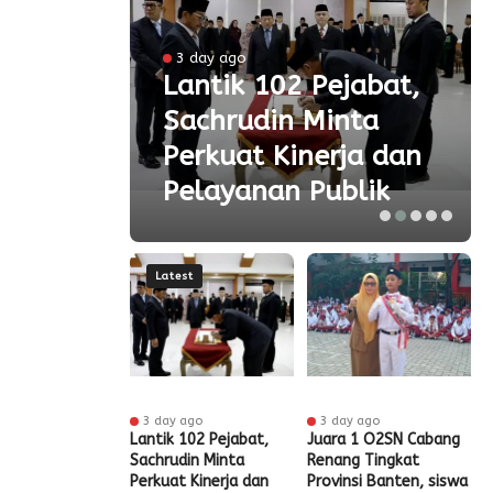
3 day ago
 Ke-
Lantik 102 Pejabat,
Sachrudin Minta
ar
Perkuat Kinerja dan
Pelayanan Publik
Latest
 ago
3 day ago
3 day ago
t HUT RI Ke-81,
Lantik 102 Pejabat,
Juara 1 O2SN Cabang
S
t Tangerang
Sachrudin Minta
Renang Tingkat
P
Diskon Pajak
Perkuat Kinerja dan
Provinsi Banten, siswa
G