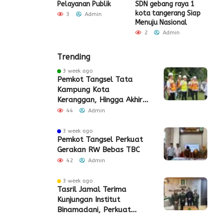
Pelayanan Publik
SDN gebang raya 1
Admin
kota tangerang Siap
3
Admin
Menuju Nasional
2
Admin
Trending
3 week ago
Pemkot Tangsel Tata
Kampung Kota
Keranggan, Hingga Akhir
2026
44
Admin
3 week ago
Pemkot Tangsel Perkuat
Gerakan RW Bebas TBC
42
Admin
3 week ago
Tasril Jamal Terima
Kunjungan Institut
Binamadani, Perkuat