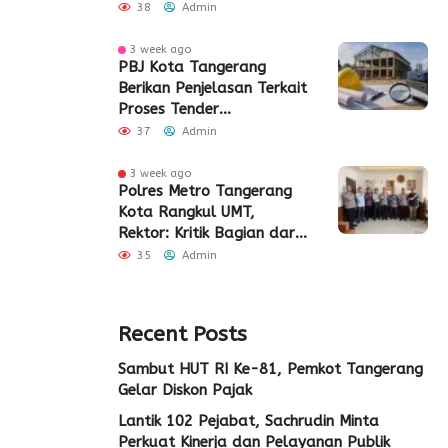
Sinergi Bangun SDM Kota
38
Admin
Tangerang
3 week ago
PBJ Kota Tangerang
Berikan Penjelasan Terkait
Proses Tender
Pembangunan Eks Pabrik
37
Admin
Edy Senilai Rp34,7 Miliar
3 week ago
Polres Metro Tangerang
Kota Rangkul UMT,
Rektor: Kritik Bagian dari
Demokrasi
35
Admin
Recent Posts
Sambut HUT RI Ke-81, Pemkot Tangerang
Gelar Diskon Pajak
Lantik 102 Pejabat, Sachrudin Minta
Perkuat Kinerja dan Pelayanan Publik