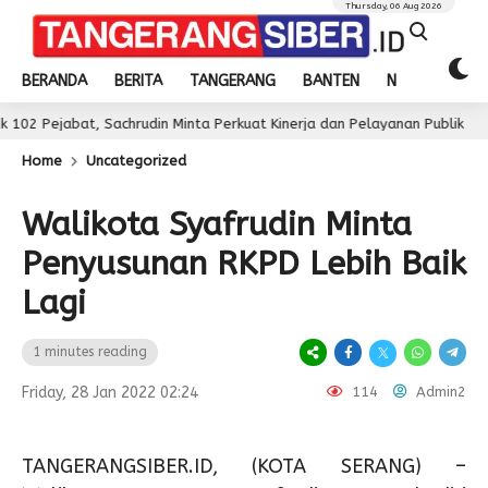
Thursday, 06 Aug 2026
BERANDA
BERITA
TANGERANG
BANTEN
NASIONAL
bat, Sachrudin Minta Perkuat Kinerja dan Pelayanan Publik
3 day
Home
Uncategorized
Walikota Syafrudin Minta
Penyusunan RKPD Lebih Baik
Lagi
1 minutes reading
Friday, 28 Jan 2022 02:24
114
Admin2
TANGERANGSIBER.ID, (KOTA SERANG) –