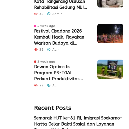
Kota Tangerang Usulkan
Rehabilitasi Gedung MUI
Periuk
34
Admin
4 week ago
Festival Cisadane 2026
Kembali Hadir, Rayakan
Warisan Budaya di
Jantung Kota Tangerang
32
Admin
3 week ago
Dewan Optimistis
Program P3-TGAI
Perkuat Produktivitas
Pertanian di Lebak
29
Admin
Recent Posts
Semarak HUT ke-81 RI, Imigrasi Soekarno-
Hatta Gelar Bakti Sosial dan Layanan