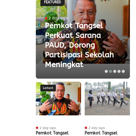
FEATURED
ke-81
2 day ago
Pemkot Tangsel
ta
Perkuat Sarana
ial
PAUD, Dorong
aspor
Partisipasi Sekolah
Meningkat
Latest
r ago
2 day ago
2 day ago
ak HUT ke-81
Pemkot Tangsel
Pemkot Tangsel
S