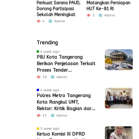
igrasi Soekarno-
Perkuat Sarana PAUD,
Matangkan Persiapan
R
Gelar Bakti
Dorong Partisipasi
HUT Ke-81 RI
H
 dan Layanan
Sekolah Meningkat
S
5
Admin
 Akhir Pekan
P
4
Admin
Admin
Trending
4 week ago
PBJ Kota Tangerang
Berikan Penjelasan Terkait
Proses Tender
Pembangunan Eks Pabrik
39
Admin
Edy Senilai Rp34,7 Miliar
4 week ago
Polres Metro Tangerang
Kota Rangkul UMT,
Rektor: Kritik Bagian dari
Demokrasi
37
Admin
3 week ago
Ketua Komisi III DPRD