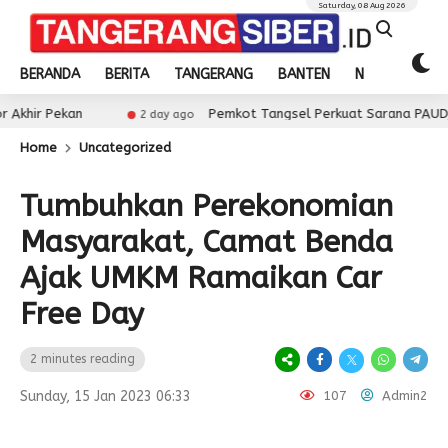
Saturday, 08 Aug 2026
BERANDA
BERITA
TANGERANG
BANTEN
NASIONAL
kan
Pemkot Tangsel Perkuat Sarana PAUD, Dorong Pa
2 day ago
Home
Uncategorized
Tumbuhkan Perekonomian
Masyarakat, Camat Benda
Ajak UMKM Ramaikan Car
Free Day
2 minutes reading
Sunday, 15 Jan 2023 06:33
107
Admin2