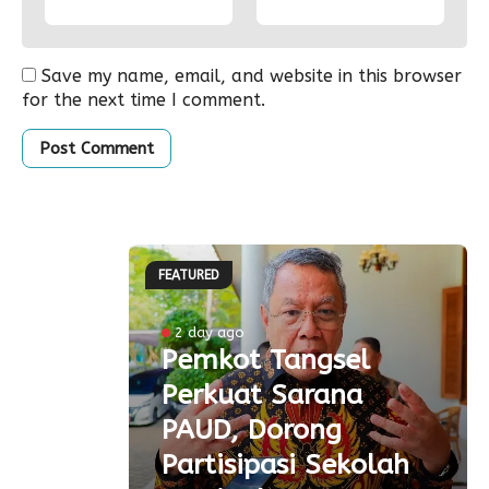
Save my name, email, and website in this browser
for the next time I comment.
FEATURED
ke-81
2 day ago
Pemkot Tangsel
ta
Perkuat Sarana
ial
PAUD, Dorong
aspor
Partisipasi Sekolah