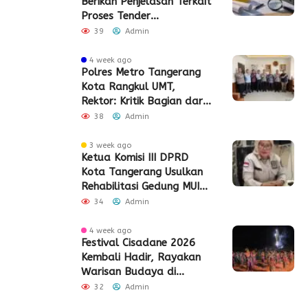
Berikan Penjelasan Terkait
Proses Tender
Pembangunan Eks Pabrik
39
Admin
Edy Senilai Rp34,7 Miliar
4 week ago
Polres Metro Tangerang
Kota Rangkul UMT,
Rektor: Kritik Bagian dari
Demokrasi
38
Admin
3 week ago
Ketua Komisi III DPRD
Kota Tangerang Usulkan
Rehabilitasi Gedung MUI
Periuk
34
Admin
4 week ago
Festival Cisadane 2026
Kembali Hadir, Rayakan
Warisan Budaya di
Jantung Kota Tangerang
32
Admin