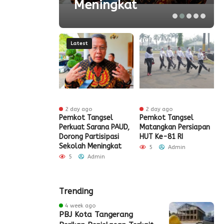
Meningkat
Latest
r ago
2 day ago
2 day ago
ak HUT ke-81
Pemkot Tangsel
Pemkot Tangsel
S
igrasi Soekarno-
Perkuat Sarana PAUD,
Matangkan Persiapan
R
Gelar Bakti
Dorong Partisipasi
HUT Ke-81 RI
H
 dan Layanan
Sekolah Meningkat
S
5
Admin
 Akhir Pekan
P
5
Admin
Admin
Trending
4 week ago
PBJ Kota Tangerang