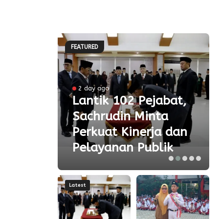
FEATURED
2 day ago
 Ke-
Lantik 102 Pejabat,
Sachrudin Minta
ar
Perkuat Kinerja dan
Pelayanan Publik
Latest