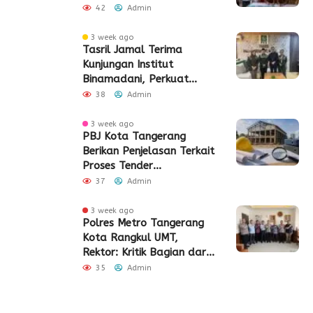
42
Admin
3 week ago
Tasril Jamal Terima
Kunjungan Institut
Binamadani, Perkuat
Sinergi Bangun SDM Kota
38
Admin
Tangerang
3 week ago
PBJ Kota Tangerang
Berikan Penjelasan Terkait
Proses Tender
Pembangunan Eks Pabrik
37
Admin
Edy Senilai Rp34,7 Miliar
3 week ago
Polres Metro Tangerang
Kota Rangkul UMT,
Rektor: Kritik Bagian dari
Demokrasi
35
Admin