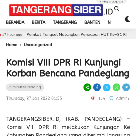
Friday, 07 Aug 2026
BERANDA
BERITA
TANGERANG
BANTEN
NASIONAL
Pemkot Tangsel Matangkan Persiapan HUT Ke-81 RI
17 hour 
Home
Uncategorized
Komisi VIII DPR RI Kunjungi
Korban Bencana Pandeglang
2 minutes reading
Thursday, 27 Jan 2022 01:55
134
Admin2
TANGERANGSIBER.ID, (KAB. PANDEGLANG) –
Komisi VIII DPR RI melakukan Kunjungan Ke
Kabupaten Pandeglang yang diterima langsung