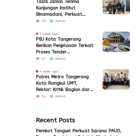
Tasril Jamal Terima
Kunjungan Institut
Binamadani, Perkuat
Sinergi Bangun SDM Kota
38
Admin
Tangerang
3 week ago
PBJ Kota Tangerang
Berikan Penjelasan Terkait
Proses Tender
Pembangunan Eks Pabrik
37
Admin
Edy Senilai Rp34,7 Miliar
4 week ago
Polres Metro Tangerang
Kota Rangkul UMT,
Rektor: Kritik Bagian dari
Demokrasi
36
Admin
Recent Posts
Pemkot Tangsel Perkuat Sarana PAUD,