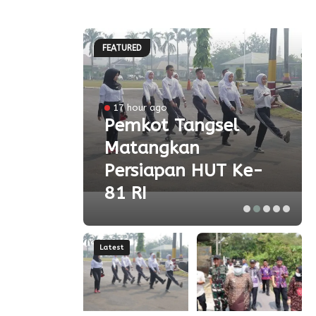
FEATURED
l
17 hour ago
a
Pemkot Tangsel
Matangkan
olah
Persiapan HUT Ke-
81 RI
Latest