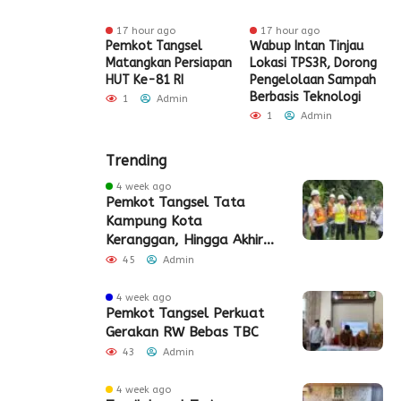
ur ago
17 hour ago
17 hour ago
t Tangsel
Pemkot Tangsel
Wabup Intan Tinjau
P
t Sarana PAUD,
Matangkan Persiapan
Lokasi TPS3R, Dorong
P
 Partisipasi
HUT Ke-81 RI
Pengelolaan Sampah
D
ah Meningkat
Berbasis Teknologi
S
1
Admin
Admin
1
Admin
Trending
4 week ago
Pemkot Tangsel Tata
Kampung Kota
Keranggan, Hingga Akhir
2026
45
Admin
4 week ago
Pemkot Tangsel Perkuat
Gerakan RW Bebas TBC
43
Admin
4 week ago