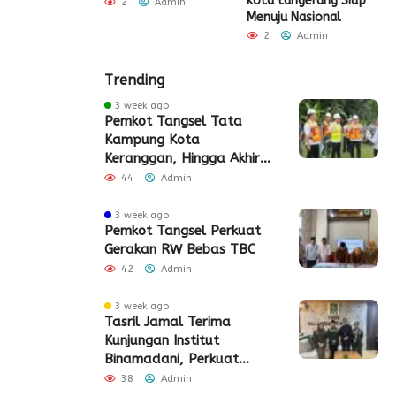
kota tangerang Siap
2
Admin
Menuju Nasional
2
Admin
Trending
3 week ago
Pemkot Tangsel Tata
Kampung Kota
Keranggan, Hingga Akhir
2026
44
Admin
3 week ago
Pemkot Tangsel Perkuat
Gerakan RW Bebas TBC
42
Admin
3 week ago
Tasril Jamal Terima
Kunjungan Institut
Binamadani, Perkuat
Sinergi Bangun SDM Kota
38
Admin
Tangerang