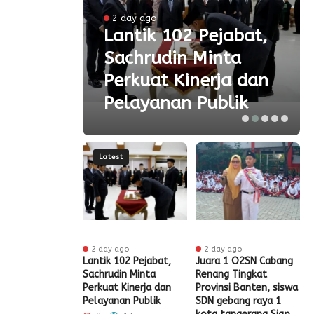
2 day ago
 Ke-
Lantik 102 Pejabat,
Sachrudin Minta
ar
Perkuat Kinerja dan
Pelayanan Publik
Latest
 ago
2 day ago
2 day ago
t HUT RI Ke-81,
Lantik 102 Pejabat,
Juara 1 O2SN Cabang
S
t Tangerang
Sachrudin Minta
Renang Tingkat
P
Diskon Pajak
Perkuat Kinerja dan
Provinsi Banten, siswa
G
Pelayanan Publik
SDN gebang raya 1
Admin