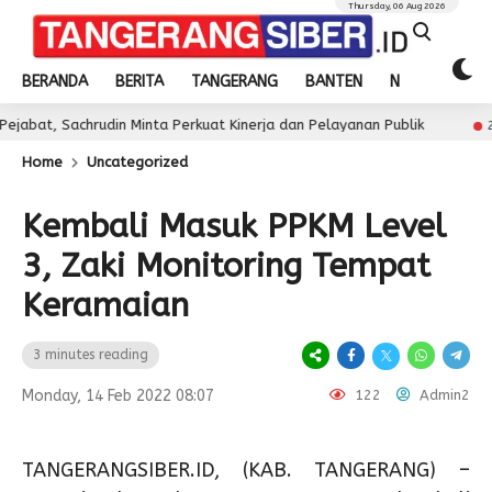
Thursday, 06 Aug 2026
BERANDA
BERITA
TANGERANG
BANTEN
NASIONAL
rudin Minta Perkuat Kinerja dan Pelayanan Publik
Jua
2 day ago
Home
Uncategorized
Kembali Masuk PPKM Level
3, Zaki Monitoring Tempat
Keramaian
3 minutes reading
Monday, 14 Feb 2022 08:07
122
Admin2
TANGERANGSIBER.ID, (KAB. TANGERANG) –