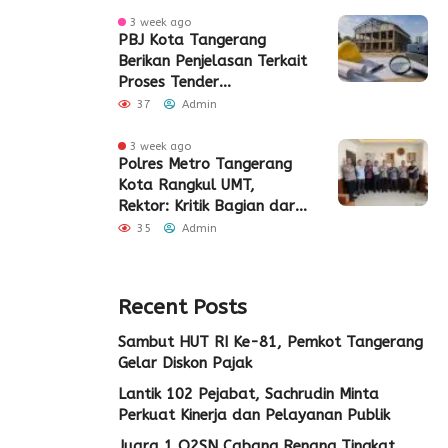
3 week ago
PBJ Kota Tangerang
Berikan Penjelasan Terkait
Proses Tender
Pembangunan Eks Pabrik
37
Admin
Edy Senilai Rp34,7 Miliar
3 week ago
Polres Metro Tangerang
Kota Rangkul UMT,
Rektor: Kritik Bagian dari
Demokrasi
35
Admin
Recent Posts
Sambut HUT RI Ke-81, Pemkot Tangerang
Gelar Diskon Pajak
Lantik 102 Pejabat, Sachrudin Minta
Perkuat Kinerja dan Pelayanan Publik
Juara 1 O2SN Cabang Renang Tingkat