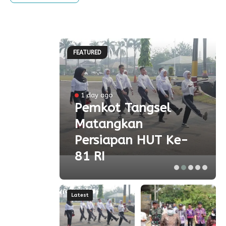
FEATURED
l
1 day ago
a
Pemkot Tangsel
Matangkan
olah
Persiapan HUT Ke-
81 RI
Latest