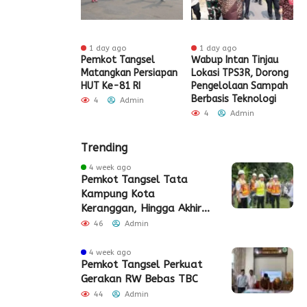
 ago
1 day ago
1 day ago
t Tangsel
Pemkot Tangsel
Wabup Intan Tinjau
P
t Sarana PAUD,
Matangkan Persiapan
Lokasi TPS3R, Dorong
P
 Partisipasi
HUT Ke-81 RI
Pengelolaan Sampah
D
ah Meningkat
Berbasis Teknologi
S
4
Admin
Admin
4
Admin
Trending
4 week ago
Pemkot Tangsel Tata
Kampung Kota
Keranggan, Hingga Akhir
2026
46
Admin
4 week ago
Pemkot Tangsel Perkuat
Gerakan RW Bebas TBC
44
Admin