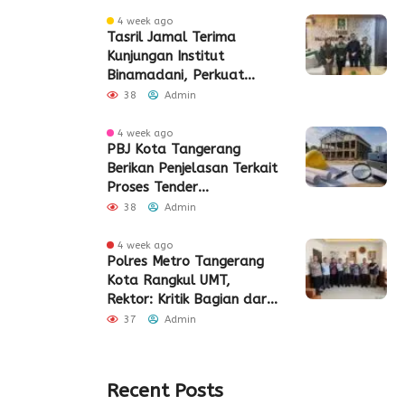
4 week ago
Tasril Jamal Terima
Kunjungan Institut
Binamadani, Perkuat
Sinergi Bangun SDM Kota
38
Admin
Tangerang
4 week ago
PBJ Kota Tangerang
Berikan Penjelasan Terkait
Proses Tender
Pembangunan Eks Pabrik
38
Admin
Edy Senilai Rp34,7 Miliar
4 week ago
Polres Metro Tangerang
Kota Rangkul UMT,
Rektor: Kritik Bagian dari
Demokrasi
37
Admin
Recent Posts