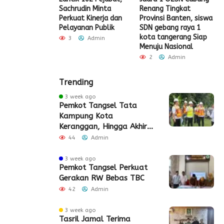
t Tangerang
Sachrudin Minta
Renang Tingkat
P
Diskon Pajak
Perkuat Kinerja dan
Provinsi Banten, siswa
G
Pelayanan Publik
SDN gebang raya 1
Admin
kota tangerang Siap
3
Admin
Menuju Nasional
2
Admin
Trending
3 week ago
Pemkot Tangsel Tata
Kampung Kota
Keranggan, Hingga Akhir
2026
44
Admin
3 week ago
Pemkot Tangsel Perkuat
Gerakan RW Bebas TBC
42
Admin
3 week ago
Tasril Jamal Terima