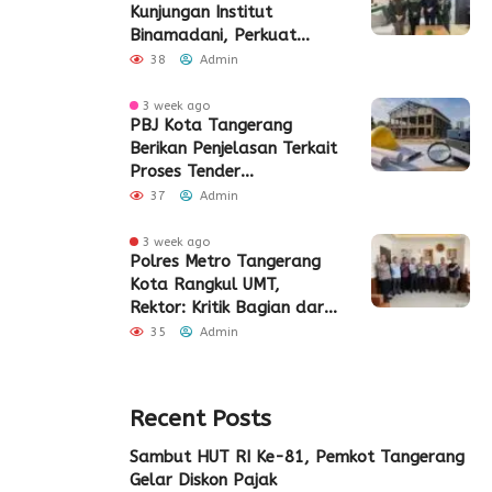
Kunjungan Institut
Binamadani, Perkuat
Sinergi Bangun SDM Kota
38
Admin
Tangerang
3 week ago
PBJ Kota Tangerang
Berikan Penjelasan Terkait
Proses Tender
Pembangunan Eks Pabrik
37
Admin
Edy Senilai Rp34,7 Miliar
3 week ago
Polres Metro Tangerang
Kota Rangkul UMT,
Rektor: Kritik Bagian dari
Demokrasi
35
Admin
Recent Posts
Sambut HUT RI Ke-81, Pemkot Tangerang
Gelar Diskon Pajak