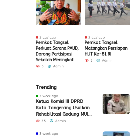
 ago
3 day ago
3 day ago
ak HUT ke-81
Pemkot Tangsel
Pemkot Tangsel
S
igrasi Soekarno-
Perkuat Sarana PAUD,
Matangkan Persiapan
R
Gelar Bakti
Dorong Partisipasi
HUT Ke-81 RI
H
 dan Layanan
Sekolah Meningkat
S
5
Admin
 Akhir Pekan
P
5
Admin
Admin
Trending
3 week ago
Ketua Komisi III DPRD
Kota Tangerang Usulkan
Rehabilitasi Gedung MUI
Periuk
35
Admin
3 week ago