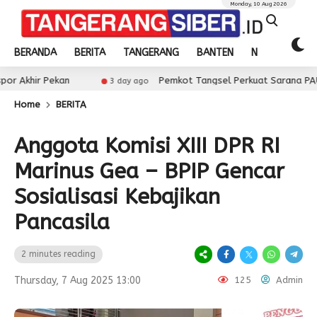
Monday, 10 Aug 2026
BERANDA
BERITA
TANGERANG
BANTEN
NASIONAL
ekan
Pemkot Tangsel Perkuat Sarana PAUD, Dorong P
3 day ago
Home
BERITA
Anggota Komisi XIII DPR RI
Marinus Gea – BPIP Gencar
Sosialisasi Kebajikan
Pancasila
2 minutes reading
Thursday, 7 Aug 2025 13:00
125
Admin