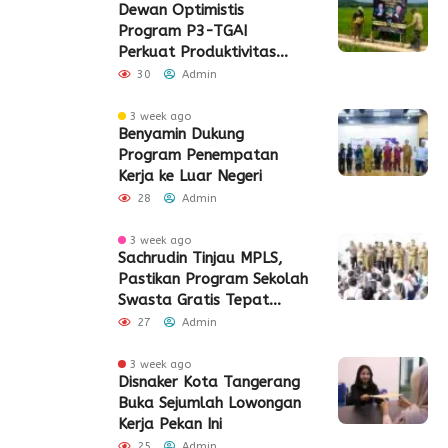
Dewan Optimistis
Program P3-TGAI
Perkuat Produktivitas
Pertanian di Lebak
30
Admin
3 week ago
Benyamin Dukung
Program Penempatan
Kerja ke Luar Negeri
28
Admin
3 week ago
Sachrudin Tinjau MPLS,
Pastikan Program Sekolah
Swasta Gratis Tepat
Sasaran
27
Admin
3 week ago
Disnaker Kota Tangerang
Buka Sejumlah Lowongan
Kerja Pekan Ini
25
Admin