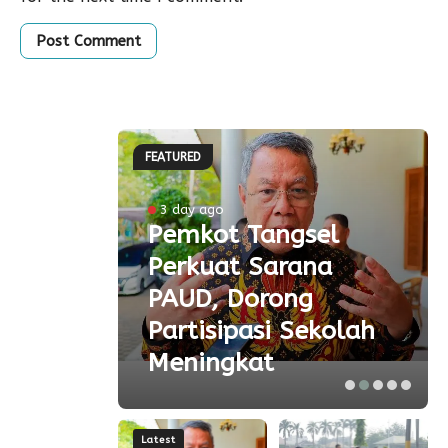
FEATURED
ke-81
3 day ago
Pemkot Tangsel
ta
Perkuat Sarana
ial
PAUD, Dorong
aspor
Partisipasi Sekolah
Meningkat
Latest