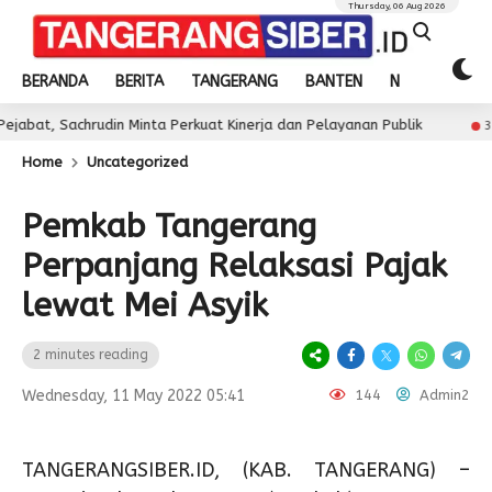
Thursday, 06 Aug 2026
BERANDA
BERITA
TANGERANG
BANTEN
NASIONAL
rudin Minta Perkuat Kinerja dan Pelayanan Publik
Jua
3 day ago
Home
Uncategorized
Pemkab Tangerang
Perpanjang Relaksasi Pajak
lewat Mei Asyik
2 minutes reading
Wednesday, 11 May 2022 05:41
144
Admin2
TANGERANGSIBER.ID, (KAB. TANGERANG) –