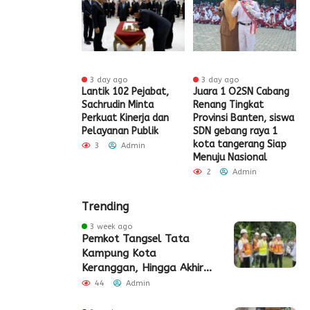
 ago
3 day ago
3 day ago
t HUT RI Ke-81,
Lantik 102 Pejabat,
Juara 1 O2SN Cabang
S
t Tangerang
Sachrudin Minta
Renang Tingkat
P
Diskon Pajak
Perkuat Kinerja dan
Provinsi Banten, siswa
G
Pelayanan Publik
SDN gebang raya 1
Admin
kota tangerang Siap
3
Admin
Menuju Nasional
2
Admin
Trending
3 week ago
Pemkot Tangsel Tata
Kampung Kota
Keranggan, Hingga Akhir
2026
44
Admin