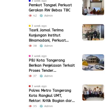
3 week ago
Pemkot Tangsel Perkuat
Gerakan RW Bebas TBC
42
Admin
3 week ago
Tasril Jamal Terima
Kunjungan Institut
Binamadani, Perkuat
Sinergi Bangun SDM Kota
38
Admin
Tangerang
3 week ago
PBJ Kota Tangerang
Berikan Penjelasan Terkait
Proses Tender
Pembangunan Eks Pabrik
37
Admin
Edy Senilai Rp34,7 Miliar
3 week ago
Polres Metro Tangerang
Kota Rangkul UMT,
Rektor: Kritik Bagian dari
Demokrasi
35
Admin