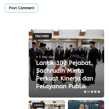
FEATURED
3 day ago
 Ke-
Lantik 102 Pejabat,
Sachrudin Minta
ar
Perkuat Kinerja dan
Pelayanan Publik
Latest