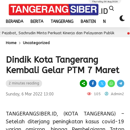
Thursday, 06 Aug 2026
BERANDA
BERITA
TANGERANG
BANTEN
NASIONAL
chrudin Minta Perkuat Kinerja dan Pelayanan Publik
J
2 day ago
Home
Uncategorized
Dindik Kota Tangerang
Kembali Gelar PTM 7 Maret
2 minutes reading
Sunday, 6 Mar 2022 13:00
105
Admin2
TANGERANGSIBER.ID, (KOTA TANGERANG) –
Setelah diterjang peningkatan kasus covid-19
varian omicron, hingga Pembelajaran Tatap