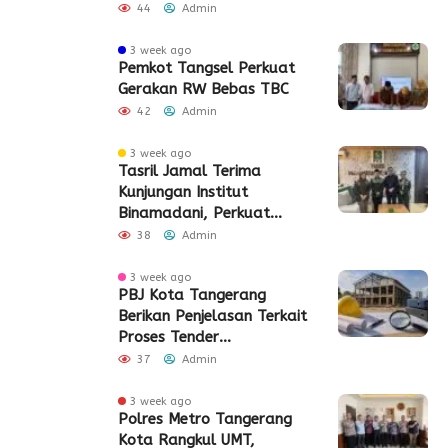
2026
44
Admin
3 week ago
Pemkot Tangsel Perkuat
Gerakan RW Bebas TBC
42
Admin
3 week ago
Tasril Jamal Terima
Kunjungan Institut
Binamadani, Perkuat
Sinergi Bangun SDM Kota
38
Admin
Tangerang
3 week ago
PBJ Kota Tangerang
Berikan Penjelasan Terkait
Proses Tender
Pembangunan Eks Pabrik
37
Admin
Edy Senilai Rp34,7 Miliar
3 week ago
Polres Metro Tangerang
Kota Rangkul UMT,