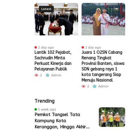
Latest
 ago
2 day ago
2 day ago
t HUT RI Ke-81,
Lantik 102 Pejabat,
Juara 1 O2SN Cabang
S
t Tangerang
Sachrudin Minta
Renang Tingkat
P
Diskon Pajak
Perkuat Kinerja dan
Provinsi Banten, siswa
G
Pelayanan Publik
SDN gebang raya 1
Admin
kota tangerang Siap
2
Admin
Menuju Nasional
2
Admin
Trending
3 week ago
Pemkot Tangsel Tata
Kampung Kota
Keranggan, Hingga Akhir