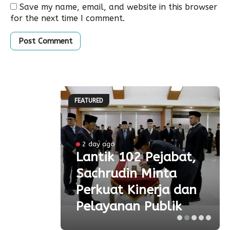
Save my name, email, and website in this browser
for the next time I comment.
FEATURED
2 day ago
 Ke-
Lantik 102 Pejabat,
Sachrudin Minta
ar
Perkuat Kinerja dan
Pelayanan Publik