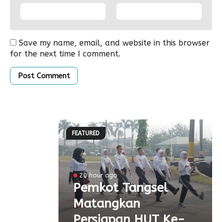
Save my name, email, and website in this browser
for the next time I comment.
FEATURED
l
20 hour ago
a
Pemkot Tangsel
Matangkan
olah
Persiapan HUT Ke-