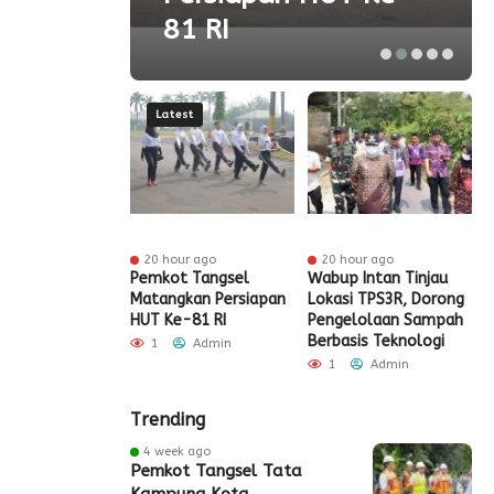
81 RI
Latest
ur ago
20 hour ago
20 hour ago
t Tangsel
Pemkot Tangsel
Wabup Intan Tinjau
P
t Sarana PAUD,
Matangkan Persiapan
Lokasi TPS3R, Dorong
P
 Partisipasi
HUT Ke-81 RI
Pengelolaan Sampah
D
ah Meningkat
Berbasis Teknologi
S
1
Admin
Admin
1
Admin
Trending
4 week ago
Pemkot Tangsel Tata