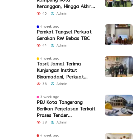
Kampung Kota
Keranggan, Hingga Akhir
2026
45
Admin
4 week ago
Pemkot Tangsel Perkuat
Gerakan RW Bebas TBC
44
Admin
4 week ago
Tasril Jamal Terima
Kunjungan Institut
Binamadani, Perkuat
Sinergi Bangun SDM Kota
38
Admin
Tangerang
3 week ago
PBJ Kota Tangerang
Berikan Penjelasan Terkait
Proses Tender
Pembangunan Eks Pabrik
38
Admin
Edy Senilai Rp34,7 Miliar
4 week ago