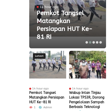
l
14 hour ago
a
Pemkot Tangsel
Matangkan
olah
Persiapan HUT Ke-
81 RI
Latest
ur ago
14 hour ago
14 hour ago
t Tangsel
Pemkot Tangsel
Wabup Intan Tinjau
P
t Sarana PAUD,
Matangkan Persiapan
Lokasi TPS3R, Dorong
P
 Partisipasi
HUT Ke-81 RI
Pengelolaan Sampah
D
ah Meningkat
Berbasis Teknologi
S
1
Admin