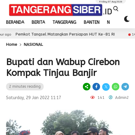
Friday, 07 Aug 2026
BERANDA
BERITA
TANGERANG
BANTEN
NASIONAL
ot Tangsel Matangkan Persiapan HUT Ke-81 RI
W
14 hour ago
Home
NASIONAL
Bupati dan Wabup Cirebon
Kompak Tinjau Banjir
2 minutes reading
Saturday, 29 Jan 2022 11:17
141
Admin2