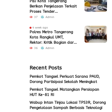
PBJ Kota Tangerang
Berikan Penjelasan Terkait
Proses Tender
Pembangunan Eks Pabrik
37
Admin
Edy Senilai Rp34,7 Miliar
4 week ago
Polres Metro Tangerang
Kota Rangkul UMT,
Rektor: Kritik Bagian dari
Demokrasi
36
Admin
Recent Posts
Pemkot Tangsel Perkuat Sarana PAUD,
Dorong Partisipasi Sekolah Meningkat
Pemkot Tangsel Matangkan Persiapan
HUT Ke-81 RI
Wabup Intan Tinjau Lokasi TPS3R, Dorong
Pengelolaan Sampah Berbasis Teknologi