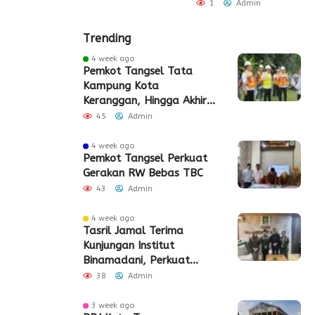
Admin
1
Admin
Trending
4 week ago
Pemkot Tangsel Tata
Kampung Kota
Keranggan, Hingga Akhir
2026
45
Admin
4 week ago
Pemkot Tangsel Perkuat
Gerakan RW Bebas TBC
43
Admin
4 week ago
Tasril Jamal Terima
Kunjungan Institut
Binamadani, Perkuat
Sinergi Bangun SDM Kota
38
Admin
Tangerang
3 week ago