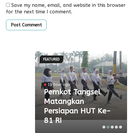
Save my name, email, and website in this browser
for the next time I comment.
FEATURED
l
19 hour ago
a
Pemkot Tangsel
Matangkan
olah
Persiapan HUT Ke-
81 RI