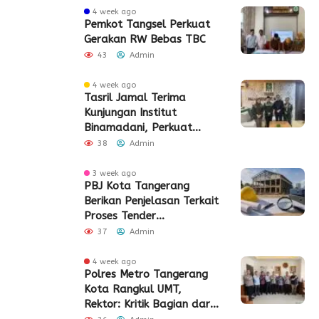
4 week ago
Pemkot Tangsel Perkuat
Gerakan RW Bebas TBC
43
Admin
4 week ago
Tasril Jamal Terima
Kunjungan Institut
Binamadani, Perkuat
Sinergi Bangun SDM Kota
38
Admin
Tangerang
3 week ago
PBJ Kota Tangerang
Berikan Penjelasan Terkait
Proses Tender
Pembangunan Eks Pabrik
37
Admin
Edy Senilai Rp34,7 Miliar
4 week ago
Polres Metro Tangerang
Kota Rangkul UMT,
Rektor: Kritik Bagian dari
Demokrasi