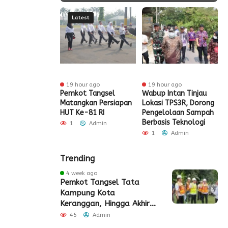
Latest
ur ago
19 hour ago
19 hour ago
t Tangsel
Pemkot Tangsel
Wabup Intan Tinjau
P
t Sarana PAUD,
Matangkan Persiapan
Lokasi TPS3R, Dorong
P
 Partisipasi
HUT Ke-81 RI
Pengelolaan Sampah
D
ah Meningkat
Berbasis Teknologi
S
1
Admin
Admin
1
Admin
Trending
4 week ago
Pemkot Tangsel Tata
Kampung Kota
Keranggan, Hingga Akhir
2026
45
Admin