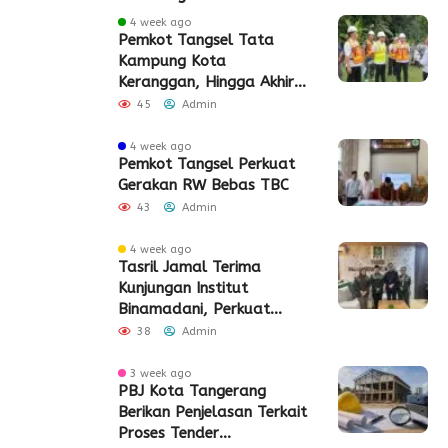
4 week ago
Pemkot Tangsel Tata
Kampung Kota
Keranggan, Hingga Akhir
2026
45
Admin
4 week ago
Pemkot Tangsel Perkuat
Gerakan RW Bebas TBC
43
Admin
4 week ago
Tasril Jamal Terima
Kunjungan Institut
Binamadani, Perkuat
Sinergi Bangun SDM Kota
38
Admin
Tangerang
3 week ago
PBJ Kota Tangerang
Berikan Penjelasan Terkait
Proses Tender