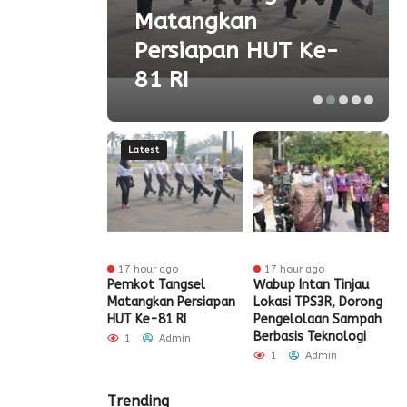
Matangkan
olah
Persiapan HUT Ke-
81 RI
Latest
ur ago
17 hour ago
17 hour ago
t Tangsel
Pemkot Tangsel
Wabup Intan Tinjau
P
t Sarana PAUD,
Matangkan Persiapan
Lokasi TPS3R, Dorong
P
 Partisipasi
HUT Ke-81 RI
Pengelolaan Sampah
D
ah Meningkat
Berbasis Teknologi
S
1
Admin
Admin
1
Admin
Trending