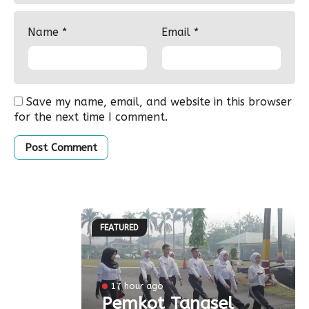
Name
*
Email
*
Save my name, email, and website in this browser
for the next time I comment.
FEATURED
l
17 hour ago
a
Pemkot Tangsel