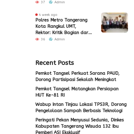
Pembangunan Eks Pabrik
37
Admin
Edy Senilai Rp34,7 Miliar
4 week ago
Polres Metro Tangerang
Kota Rangkul UMT,
Rektor: Kritik Bagian dari
Demokrasi
36
Admin
Recent Posts
Pemkot Tangsel Perkuat Sarana PAUD,
Dorong Partisipasi Sekolah Meningkat
Pemkot Tangsel Matangkan Persiapan
HUT Ke-81 RI
Wabup Intan Tinjau Lokasi TPS3R, Dorong
Pengelolaan Sampah Berbasis Teknologi
Peringati Pekan Menyusui Sedunia, Dinkes
Kabupaten Tangerang Wisuda 132 Ibu
Pemberi ASI Eksklusif