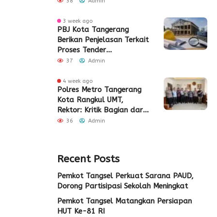
38
Admin
Tangerang
3 week ago
PBJ Kota Tangerang
Berikan Penjelasan Terkait
Proses Tender
Pembangunan Eks Pabrik
37
Admin
Edy Senilai Rp34,7 Miliar
4 week ago
Polres Metro Tangerang
Kota Rangkul UMT,
Rektor: Kritik Bagian dari
Demokrasi
36
Admin
Recent Posts
Pemkot Tangsel Perkuat Sarana PAUD,
Dorong Partisipasi Sekolah Meningkat
Pemkot Tangsel Matangkan Persiapan
HUT Ke-81 RI