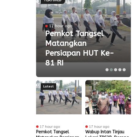
l
17 hour ago
a
Pemkot Tangsel
Matangkan
olah
Persiapan HUT Ke-
81 RI
Latest
ur ago
17 hour ago
17 hour ago
t Tangsel
Pemkot Tangsel
Wabup Intan Tinjau
P