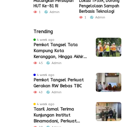
t Sarana PAUD,
Matangkan Persiapan
Lokasi TPS3R, Dorong
P
 Partisipasi
HUT Ke-81 RI
Pengelolaan Sampah
D
ah Meningkat
Berbasis Teknologi
S
1
Admin
Admin
1
Admin
Trending
4 week ago
Pemkot Tangsel Tata
Kampung Kota
Keranggan, Hingga Akhir
2026
45
Admin
4 week ago
Pemkot Tangsel Perkuat
Gerakan RW Bebas TBC
43
Admin
4 week ago
Tasril Jamal Terima
Kunjungan Institut
Binamadani, Perkuat
Sinergi Bangun SDM Kota