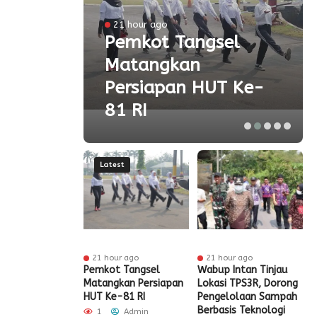
l
21 hour ago
a
Pemkot Tangsel
Matangkan
olah
Persiapan HUT Ke-
81 RI
Latest
ur ago
21 hour ago
21 hour ago
t Tangsel
Pemkot Tangsel
Wabup Intan Tinjau
P
t Sarana PAUD,
Matangkan Persiapan
Lokasi TPS3R, Dorong
P
 Partisipasi
HUT Ke-81 RI
Pengelolaan Sampah
D
ah Meningkat
Berbasis Teknologi
S
1
Admin