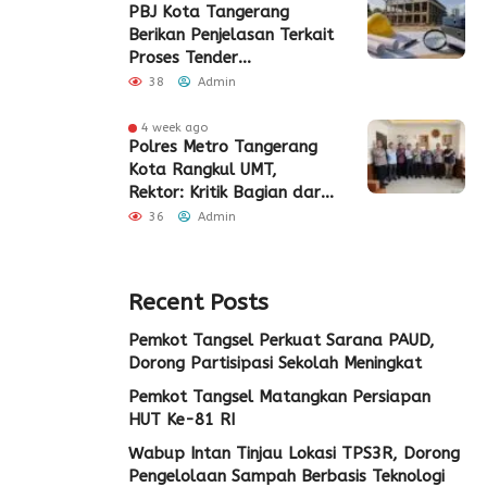
PBJ Kota Tangerang
Berikan Penjelasan Terkait
Proses Tender
Pembangunan Eks Pabrik
38
Admin
Edy Senilai Rp34,7 Miliar
4 week ago
Polres Metro Tangerang
Kota Rangkul UMT,
Rektor: Kritik Bagian dari
Demokrasi
36
Admin
Recent Posts
Pemkot Tangsel Perkuat Sarana PAUD,
Dorong Partisipasi Sekolah Meningkat
Pemkot Tangsel Matangkan Persiapan
HUT Ke-81 RI
Wabup Intan Tinjau Lokasi TPS3R, Dorong
Pengelolaan Sampah Berbasis Teknologi