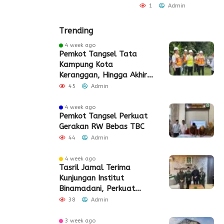
Admin
1
Admin
Trending
4 week ago
Pemkot Tangsel Tata
Kampung Kota
Keranggan, Hingga Akhir
2026
45
Admin
4 week ago
Pemkot Tangsel Perkuat
Gerakan RW Bebas TBC
44
Admin
4 week ago
Tasril Jamal Terima
Kunjungan Institut
Binamadani, Perkuat
Sinergi Bangun SDM Kota
38
Admin
Tangerang
3 week ago