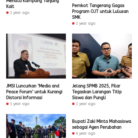
Menata Kampung Tanjung
Pemkot Tangerang Gagas
Kait
Program OJT untuk Lulusan
1 year ago
SMK
1 year ago
JMSI Luncurkan ‘Media and
Jelang SPMB 2025, Pilar
Peace Forum’ untuk Kurangi
Tegaskan Larangan Titip
Distorsi Informasi
Siswa dan Pungli
1 year ago
1 year ago
Bupati Zaki Minta Mahasiswa
sebagai Agen Perubahan
4 year ago