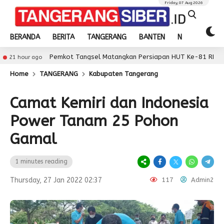
Friday, 07 Aug 2026
BERANDA
BERITA
TANGERANG
BANTEN
NASIONAL
Pemkot Tangsel Matangkan Persiapan HUT Ke-81 RI
go
21 hou
Home
TANGERANG
Kabupaten Tangerang
Camat Kemiri dan Indonesia
Power Tanam 25 Pohon
Gamal
1 minutes reading
Thursday, 27 Jan 2022 02:37
117
Admin2