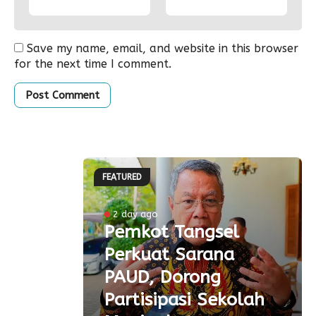
Save my name, email, and website in this browser
for the next time I comment.
FEATURED
ke-81
2 day ago
Pemkot Tangsel
ta
Perkuat Sarana
ial
PAUD, Dorong
aspor
Partisipasi Sekolah