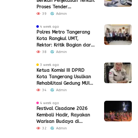
Berikan Penjelasan Terkait
Proses Tender
Pembangunan Eks Pabrik
39
Admin
Edy Senilai Rp34,7 Miliar
4 week ago
Polres Metro Tangerang
Kota Rangkul UMT,
Rektor: Kritik Bagian dari
Demokrasi
38
Admin
3 week ago
Ketua Komisi III DPRD
Kota Tangerang Usulkan
Rehabilitasi Gedung MUI
Periuk
34
Admin
4 week ago
Festival Cisadane 2026
Kembali Hadir, Rayakan
Warisan Budaya di
Jantung Kota Tangerang
32
Admin