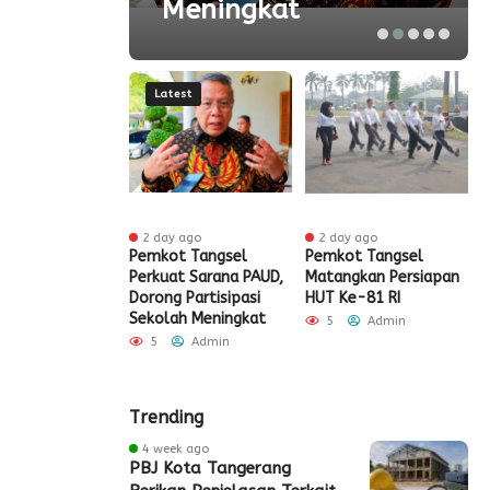
Meningkat
Latest
r ago
2 day ago
2 day ago
ak HUT ke-81
Pemkot Tangsel
Pemkot Tangsel
S
igrasi Soekarno-
Perkuat Sarana PAUD,
Matangkan Persiapan
R
Gelar Bakti
Dorong Partisipasi
HUT Ke-81 RI
H
 dan Layanan
Sekolah Meningkat
S
5
Admin
 Akhir Pekan
P
5
Admin
Admin
Trending
4 week ago
PBJ Kota Tangerang