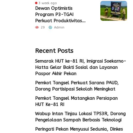
3 week ago
Dewan Optimistis
Program P3-TGAI
Perkuat Produktivitas
Pertanian di Lebak
29
Admin
Recent Posts
Semarak HUT ke-81 RI, Imigrasi Soekarno-
Hatta Gelar Bakti Sosial dan Layanan
Paspor Akhir Pekan
Pemkot Tangsel Perkuat Sarana PAUD,
Dorong Partisipasi Sekolah Meningkat
Pemkot Tangsel Matangkan Persiapan
HUT Ke-81 RI
Wabup Intan Tinjau Lokasi TPS3R, Dorong
Pengelolaan Sampah Berbasis Teknologi
Peringati Pekan Menyusui Sedunia, Dinkes