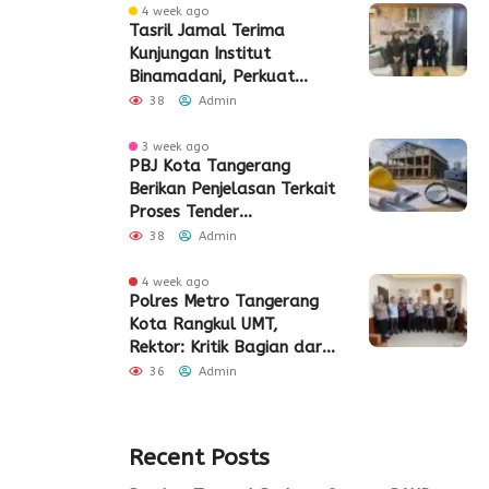
4 week ago
Tasril Jamal Terima
Kunjungan Institut
Binamadani, Perkuat
Sinergi Bangun SDM Kota
38
Admin
Tangerang
3 week ago
PBJ Kota Tangerang
Berikan Penjelasan Terkait
Proses Tender
Pembangunan Eks Pabrik
38
Admin
Edy Senilai Rp34,7 Miliar
4 week ago
Polres Metro Tangerang
Kota Rangkul UMT,
Rektor: Kritik Bagian dari
Demokrasi
36
Admin
Recent Posts