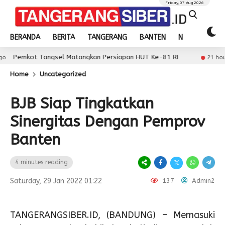
Friday, 07 Aug 2026
BERANDA
BERITA
TANGERANG
BANTEN
NASIONAL
ngsel Matangkan Persiapan HUT Ke-81 RI
Wabup 
21 hour ago
Home
Uncategorized
BJB Siap Tingkatkan
Sinergitas Dengan Pemprov
Banten
4 minutes reading
Saturday, 29 Jan 2022 01:22
137
Admin2
TANGERANGSIBER.ID, (BANDUNG) – Memasuki