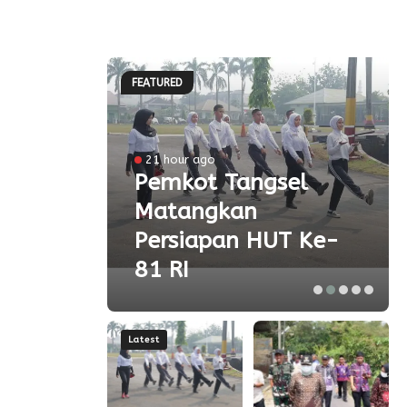
FEATURED
l
21 hour ago
a
Pemkot Tangsel
Matangkan
olah
Persiapan HUT Ke-
81 RI
Latest