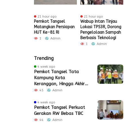
ur ago
21 hour ago
21 hour ago
t Tangsel
Pemkot Tangsel
Wabup Intan Tinjau
P
t Sarana PAUD,
Matangkan Persiapan
Lokasi TPS3R, Dorong
P
 Partisipasi
HUT Ke-81 RI
Pengelolaan Sampah
D
ah Meningkat
Berbasis Teknologi
S
1
Admin
Admin
1
Admin
Trending
4 week ago
Pemkot Tangsel Tata
Kampung Kota
Keranggan, Hingga Akhir
2026
45
Admin
4 week ago
Pemkot Tangsel Perkuat
Gerakan RW Bebas TBC
44
Admin