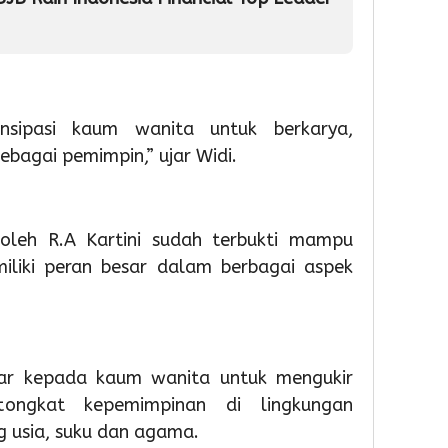
Soekarn
Partisip
81
Hatta
Sekola
RI
Gelar
Mening
Bakti
5
Sosial
4
sipasi kaum wanita untuk berkarya,
dan
Admin
Layanan
Admin
bagai pemimpin,” ujar Widi.
Paspor
Akhir
Pekan
 oleh R.A Kartini sudah terbukti mampu
1
iki peran besar dalam berbagai aspek
1
Admin
hour 
Sema
HUT
ke-
ar kepada kaum wanita untuk mengukir
81
ongkat kepemimpinan di lingkungan
RI,
 usia, suku dan agama.
Imigra