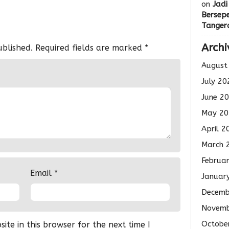
on
Jadi
Bersep
Tanger
Archi
ublished.
Required fields are marked
*
August
July 20
June 2
May 20
April 2
March 
Februa
Email
*
Januar
Decemb
Novemb
Octobe
te in this browser for the next time I