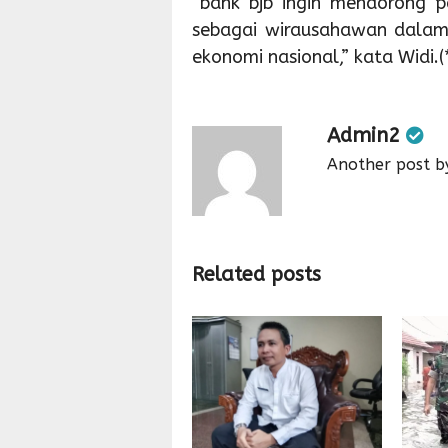
“bank bjb ingin mendorong 
sebagai wirausahawan dala
ekonomi nasional,” kata Widi.(*
Admin2
Another post b
Related posts