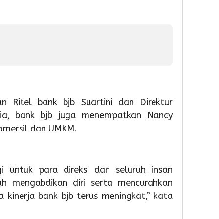
Soek
Hatta
Gelar
Bakti
Sosial
dan
Laya
Paspo
Akhir
Peka
n Ritel bank bjb Suartini dan Direktur
ia, bank bjb juga menempatkan Nancy
1
Komersil dan UMKM.
Admin
gi untuk para direksi dan seluruh insan
ah mengabdikan diri serta mencurahkan
 kinerja bank bjb terus meningkat,” kata