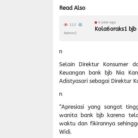
Read Also
4 year ago
112
Kola6oraks1 bjb
Admin2
n
Selain Direktur Konsumer da
Keuangan bank bjb Nia Kan
Adistyasari sebagai Direktur 
n
“Apresiasi yang sangat ting
wanita bank bjb karena tel
waktu dan fikirannya sehingga
Widi.