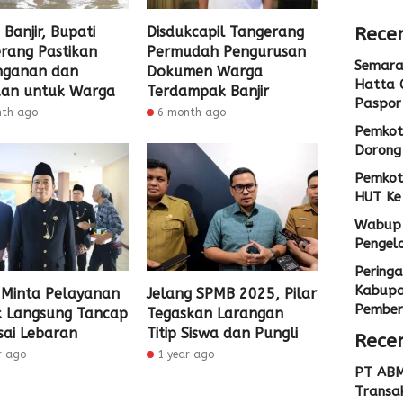
Admin
Recen
 Banjir, Bupati
Disdukcapil Tangerang
rang Pastikan
Permudah Pengurusan
Semarak
nganan dan
Dokumen Warga
Hatta 
an untuk Warga
Terdampak Banjir
Paspor
nth ago
6 month ago
Pemkot
Dorong 
Pemkot
HUT Ke
Wabup 
Pengel
Peringa
Kabupa
Minta Pelayanan
Jelang SPMB 2025, Pilar
Pemberi
k Langsung Tancap
Tegaskan Larangan
sai Lebaran
Titip Siswa dan Pungli
Rece
r ago
1 year ago
PT ABM
Transak