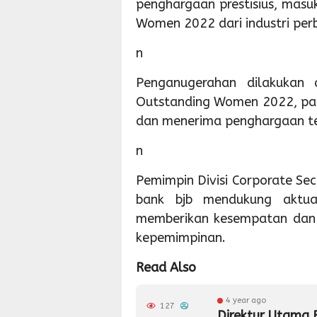
penghargaan prestisius, masu
Women 2022 dari industri per
n
Penganugerahan dilakukan
Outstanding Women 2022, pad
dan menerima penghargaan ter
n
Pemimpin Divisi Corporate Se
bank bjb mendukung aktua
memberikan kesempatan dan
kepemimpinan.
Read Also
4 year ago
127
Direktur Utama B