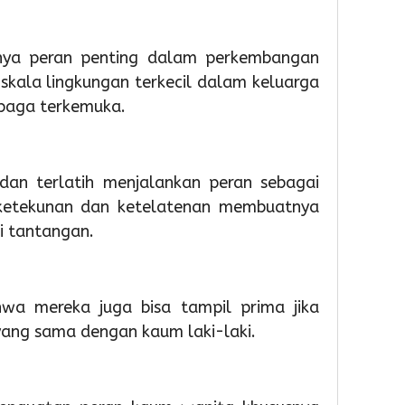
1
1
1
day ago
day ago
hour 
Pemkot
Pemko
Sema
Tangsel
Tangse
HUT
nya peran penting dalam perkembangan
Perkuat
Matan
ke-
skala lingkungan terkecil dalam keluarga
Sarana
Persia
81
mbaga terkemuka.
PAUD,
HUT
RI,
Dorong
Ke-
Imigra
Partisipas
81
Soek
Sekolah
RI
Hatta
dan terlatih menjalankan peran sebagai
Meningk
Gelar
ketekunan dan ketelatenan membuatnya
Bakti
5
 tantangan.
Sosial
4
dan
Admin
Laya
Admin
Paspo
wa mereka juga bisa tampil prima jika
Akhir
yang sama dengan kaum laki-laki.
Peka
1