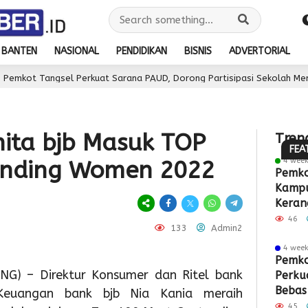
1
hour
Se
BANTEN
NASIONAL
PENDIDIKAN
BISNIS
ADVERTORIAL
HU
 Perkuat Sarana PAUD, Dorong Partisipasi Sekolah Meningkat
1
ke-
day ago
Perin
81
Peka
RI,
nita bjb Masuk TOP
Tren
1
Meny
Imi
FEA
day ago
4 wee
anding Women 2022
1
Wabup
Sedu
Soe
Pemko
d
Kampu
1
Intan
Dink
Hat
P
day ago
Keran
Pemkot
Tinjau
Kabu
Gel
T
Akhir
46
133
Admin2
Tangsel
Lokasi
Tang
Bak
P
4 wee
Matang
TPS3R,
Wisu
Sos
S
Pemko
G) – Direktur Konsumer dan Ritel bank
Perku
Persiapa
Doron
132
da
P
Bebas
 Keuangan bank bjb Nia Kania meraih
HUT
Pengel
Ibu
Lay
D
45