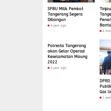
SPBU Milik Pemkot
Tinjau
Tangerang Segera
Tange
Dibangun
Pena
Bantu
4 year ago
6 mo
Polresta Tangerang
akan Gelar Operasi
Keselamatan Maung
2022
4 year ago
DPRD 
Publi
Gas U
1 yea