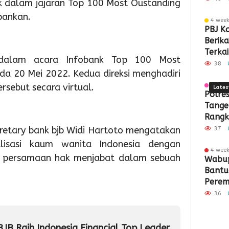
k dalam jajaran Top 100 Most Oustanding
Ke-
Sampa
Pemb
Pas
Pa
bankan.
4 wee
81
Berbas
ASI
Akh
S
PBJ K
Berik
RI
Teknol
Ekskl
Pek
M
Terkai
 dalam acara Infobank Top 100 Most
Pemba
38
a 20 Mei 2022. Kedua direksi menghadiri
Pabrik
Rp34,7
sebut secara virtual.
4 wee
Lates
Polre
Tange
Rangk
Kritik
cretary bank bjb Widi Hartoto mengatakan
37
Demok
lisasi kaum wanita Indonesia dengan
4 wee
1
1
1
 persamaan hak menjabat dalam sebuah
Wabup
hour ago
day ago
day a
Bantu
Semarak
Pemko
Pemk
Perem
HUT
Tangse
Tangs
Kelua
ke-
Perkua
Mata
36
81
Sarana
Persi
RI,
PAUD,
HUT
JB Raih Indonesia Financial Top Leader
Imigrasi
Dorong
Ke-