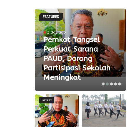
FEATURED
ke-81
2 day ago
Pemkot Tangsel
ta
Perkuat Sarana
ial
PAUD, Dorong
aspor
Partisipasi Sekolah
Meningkat
Latest