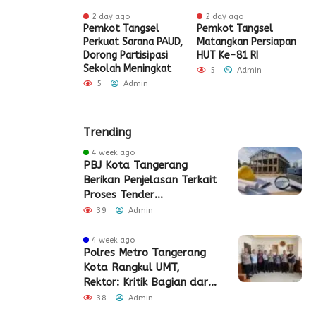
ur ago
2 day ago
2 day ago
ak HUT ke-81
Pemkot Tangsel
Pemkot Tangsel
S
igrasi Soekarno-
Perkuat Sarana PAUD,
Matangkan Persiapan
R
Gelar Bakti
Dorong Partisipasi
HUT Ke-81 RI
H
 dan Layanan
Sekolah Meningkat
S
5
Admin
 Akhir Pekan
P
5
Admin
Admin
Trending
4 week ago
PBJ Kota Tangerang
Berikan Penjelasan Terkait
Proses Tender
Pembangunan Eks Pabrik
39
Admin
Edy Senilai Rp34,7 Miliar
4 week ago
Polres Metro Tangerang
Kota Rangkul UMT,
Rektor: Kritik Bagian dari
Demokrasi
38
Admin