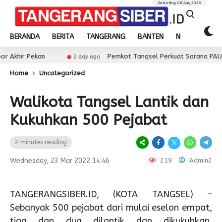
Saturday, 08 Aug 2026
BERANDA
BERITA
TANGERANG
BANTEN
NASIONAL
kan
Pemkot Tangsel Perkuat Sarana PAUD, Dorong Pa
2 day ago
Home
Uncategorized
Walikota Tangsel Lantik dan
Kukuhkan 500 Pejabat
2 minutes reading
Wednesday, 23 Mar 2022 14:46
219
Admin2
TANGERANGSIBER.ID, (KOTA TANGSEL) –
Sebanyak 500 pejabat dari mulai eselon empat,
tiga dan dua dilantik dan dikukuhkan.