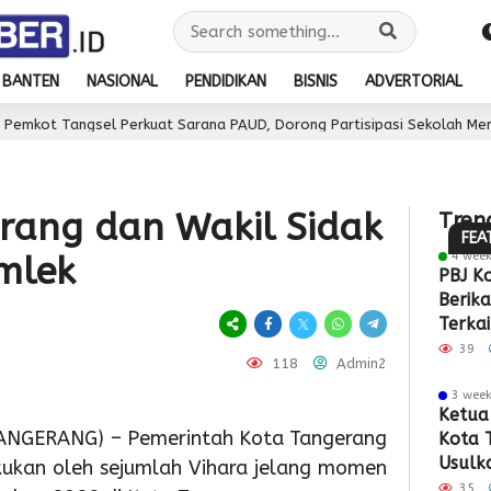
19
hour
Se
BANTEN
NASIONAL
PENDIDIKAN
BISNIS
ADVERTORIAL
HU
erkuat Sarana PAUD, Dorong Partisipasi Sekolah Meningkat
2
2 
ke-
day ago
Perin
81
Peka
RI,
rang dan Wakil Sidak
Tren
2
Meny
Imi
FEA
day ago
4 wee
Imlek
2
Wabup
Sedu
Soe
PBJ K
d
Berik
2
Intan
Dink
Hat
P
day ago
Terkai
Pemkot
Tinjau
Kabu
Gel
T
Pemba
39
118
Admin2
Pabrik
Tangsel
Lokasi
Tang
Bak
P
Rp34,7
3 wee
Matang
TPS3R,
Wisu
Sos
S
Ketua 
ANGERANG) – Pemerintah Kota Tangerang
Kota 
Persiapa
Doron
132
da
P
Usulka
kukan oleh sejumlah Vihara jelang momen
HUT
Pengel
Ibu
Lay
D
Gedun
35