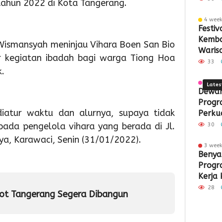
tahun 2022 di Kota Tangerang.
Ke-
Sampa
Pemb
Pas
Pa
4 wee
81
Berbas
ASI
Akh
S
Festi
Kemba
 Wismansyah meninjau Vihara Boen San Bio
RI
Teknol
Ekskl
Pek
M
Waris
r kegiatan ibadah bagi warga Tiong Hoa
Jantu
33
.
Tange
3 wee
Lates
Dewan
Progr
diatur waktu dan alurnya, supaya tidak
Perku
Perta
epada pengelola vihara yang berada di Jl.
30
ya, Karawaci, Senin (31/01/2022).
3 wee
19
2
2
Benya
hour ago
day ago
day a
Progr
Semarak
Pemko
Pemk
Kerja 
HUT
Tangse
Tangs
ke-
Perkua
Mata
28
ot Tangerang Segera Dibangun
81
Sarana
Persi
RI,
PAUD,
HUT
Imigrasi
Dorong
Ke-