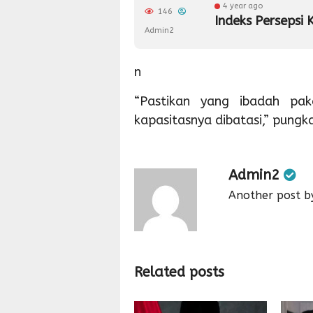
4 year ago
146
Indeks Persepsi 
Admin2
n
“Pastikan yang ibadah pa
kapasitasnya dibatasi,” pungk
Admin2
Another post b
Related posts