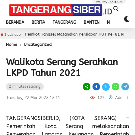
Saturday, 08 Aug 2026
BERANDA
BERITA
TANGERANG
BANTEN
NASIONAL
Pemkot Tangsel Matangkan Persiapan HUT Ke-81 RI
o
1 day a
Home
Uncategorized
Walikota Serang Serahkan
LKPD Tahun 2021
2 minutes reading
Tuesday, 22 Mar 2022 12:11
137
Admin2
TANGERANGSIBER.ID, (KOTA SERANG) –
Pemerintah Kota Serang melaksanakan
Penyerahan Laporan Keuangan Pemerintah