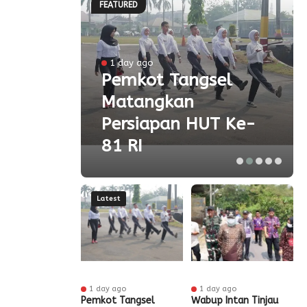
FEATURED
l
1 day ago
a
Pemkot Tangsel
Matangkan
olah
Persiapan HUT Ke-
81 RI
Latest
 ago
1 day ago
1 day ago
t Tangsel
Pemkot Tangsel
Wabup Intan Tinjau
P