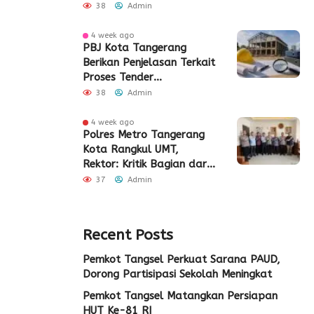
Sinergi Bangun SDM Kota
38
Admin
Tangerang
4 week ago
PBJ Kota Tangerang
Berikan Penjelasan Terkait
Proses Tender
Pembangunan Eks Pabrik
38
Admin
Edy Senilai Rp34,7 Miliar
4 week ago
Polres Metro Tangerang
Kota Rangkul UMT,
Rektor: Kritik Bagian dari
Demokrasi
37
Admin
Recent Posts
Pemkot Tangsel Perkuat Sarana PAUD,
Dorong Partisipasi Sekolah Meningkat
Pemkot Tangsel Matangkan Persiapan
HUT Ke-81 RI