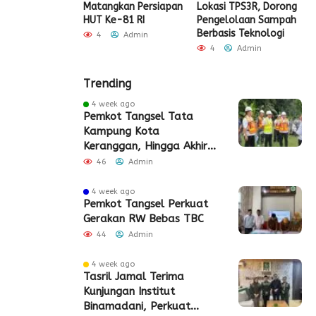
t Sarana PAUD,
Matangkan Persiapan
Lokasi TPS3R, Dorong
P
 Partisipasi
HUT Ke-81 RI
Pengelolaan Sampah
D
ah Meningkat
Berbasis Teknologi
S
4
Admin
Admin
4
Admin
Trending
4 week ago
Pemkot Tangsel Tata
Kampung Kota
Keranggan, Hingga Akhir
2026
46
Admin
4 week ago
Pemkot Tangsel Perkuat
Gerakan RW Bebas TBC
44
Admin
4 week ago
Tasril Jamal Terima
Kunjungan Institut
Binamadani, Perkuat