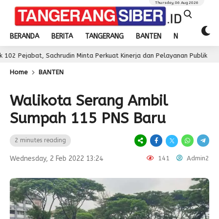
Thursday, 06 Aug 2026
BERANDA
BERITA
TANGERANG
BANTEN
NASIONAL
bat, Sachrudin Minta Perkuat Kinerja dan Pelayanan Publik
3 day
Home
BANTEN
Walikota Serang Ambil
Sumpah 115 PNS Baru
2 minutes reading
Wednesday, 2 Feb 2022 13:24
141
Admin2