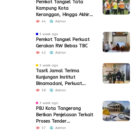
Pemkot Tangsel Tata
Kampung Kota
Keranggan, Hingga Akhir
2026
44
Admin
3 week ago
Pemkot Tangsel Perkuat
Gerakan RW Bebas TBC
42
Admin
3 week ago
Tasril Jamal Terima
Kunjungan Institut
Binamadani, Perkuat
Sinergi Bangun SDM Kota
38
Admin
Tangerang
3 week ago
PBJ Kota Tangerang
Berikan Penjelasan Terkait
Proses Tender
Pembangunan Eks Pabrik
37
Admin
Edy Senilai Rp34,7 Miliar