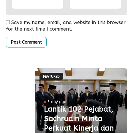
Save my name, email, and website in this browser
for the next time I comment.
FEATURED
3 day ago
 Ke-
Lantik 102 Pejabat,
Sachrudin Minta
ar
Perkuat Kinerja dan