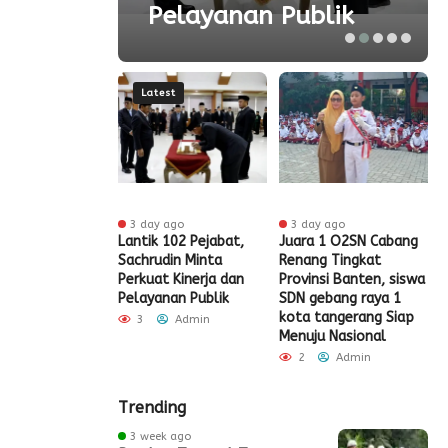
Pelayanan Publik
Latest
 ago
3 day ago
3 day ago
t HUT RI Ke-81,
Lantik 102 Pejabat,
Juara 1 O2SN Cabang
S
t Tangerang
Sachrudin Minta
Renang Tingkat
P
Diskon Pajak
Perkuat Kinerja dan
Provinsi Banten, siswa
G
Pelayanan Publik
SDN gebang raya 1
Admin
kota tangerang Siap
3
Admin
Menuju Nasional
2
Admin
Trending
3 week ago