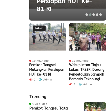
olah
Persiapan HUT Ke-
81 RI
Latest
ur ago
19 hour ago
19 hour ago
t Tangsel
Pemkot Tangsel
Wabup Intan Tinjau
P
t Sarana PAUD,
Matangkan Persiapan
Lokasi TPS3R, Dorong
P
 Partisipasi
HUT Ke-81 RI
Pengelolaan Sampah
D
ah Meningkat
Berbasis Teknologi
S
1
Admin
Admin
1
Admin
Trending
4 week ago
Pemkot Tangsel Tata