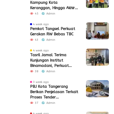
Kampung Kota
Keranggan, Hingga Akhir
2026
45
Admin
4 week ago
Pemkot Tangsel Perkuat
Gerakan RW Bebas TBC
43
Admin
4 week ago
Tasril Jamal Terima
Kunjungan Institut
Binamadani, Perkuat
Sinergi Bangun SDM Kota
38
Admin
Tangerang
3 week ago
PBJ Kota Tangerang
Berikan Penjelasan Terkait
Proses Tender
Pembangunan Eks Pabrik
37
Admin
Edy Senilai Rp34,7 Miliar
4 week ago