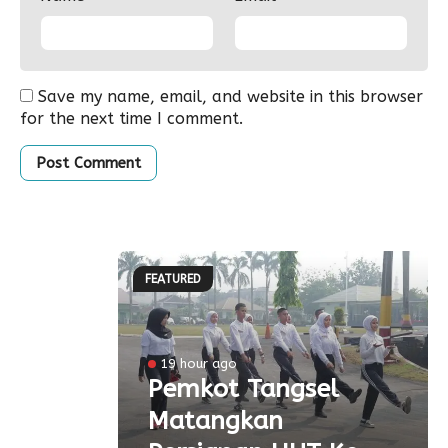
Save my name, email, and website in this browser
for the next time I comment.
FEATURED
l
19 hour ago
a
Pemkot Tangsel
Matangkan