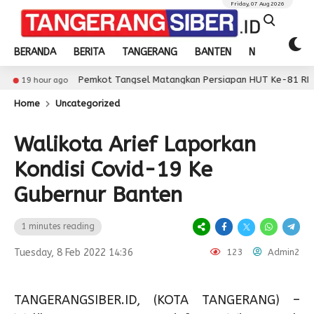
Friday, 07 Aug 2026
BERANDA
BERITA
TANGERANG
BANTEN
NASIONAL
Pemkot Tangsel Matangkan Persiapan HUT Ke-81 RI
 ago
19 h
Home
Uncategorized
Walikota Arief Laporkan
Kondisi Covid-19 Ke
Gubernur Banten
1 minutes reading
Tuesday, 8 Feb 2022 14:36
123
Admin2
TANGERANGSIBER.ID, (KOTA TANGERANG) –