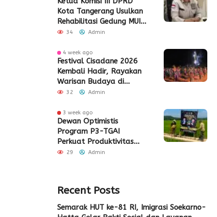
Ketua Komisi III DPRD
Kota Tangerang Usulkan
Rehabilitasi Gedung MUI
Periuk
34
Admin
4 week ago
Festival Cisadane 2026
Kembali Hadir, Rayakan
Warisan Budaya di
Jantung Kota Tangerang
32
Admin
3 week ago
Dewan Optimistis
Program P3-TGAI
Perkuat Produktivitas
Pertanian di Lebak
29
Admin
Recent Posts
Semarak HUT ke-81 RI, Imigrasi Soekarno-