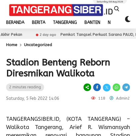
Saturday, 08 Aug 2026
BERANDA
BERITA
TANGERANG
BANTEN
NASIONAL
kan
Pemkot Tangsel Perkuat Sarana PAUD, Dorong Pa
2 day ago
Home
Uncategorized
Stadion Benteng Reborn
Diresmikan Walikota
2 minutes reading
Saturday, 5 Feb 2022 14:06
118
Admin2
TANGERANGSIBER.ID, (KOTA TANGERANG) –
Walikota Tangerang, Arief R. Wismansyah
meresmikan renovasi bangunan Stadion