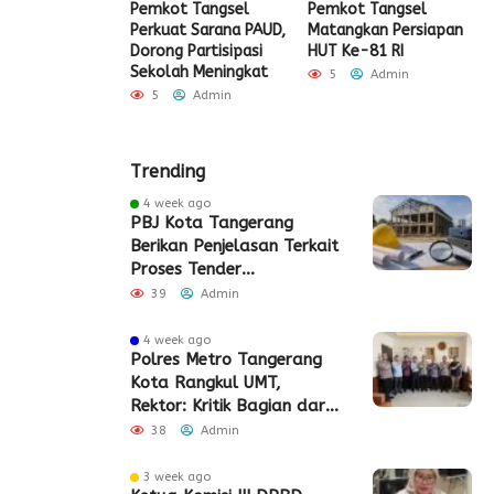
ak HUT ke-81
Pemkot Tangsel
Pemkot Tangsel
S
igrasi Soekarno-
Perkuat Sarana PAUD,
Matangkan Persiapan
R
Gelar Bakti
Dorong Partisipasi
HUT Ke-81 RI
H
 dan Layanan
Sekolah Meningkat
S
5
Admin
 Akhir Pekan
P
5
Admin
Admin
Trending
4 week ago
PBJ Kota Tangerang
Berikan Penjelasan Terkait
Proses Tender
Pembangunan Eks Pabrik
39
Admin
Edy Senilai Rp34,7 Miliar
4 week ago
Polres Metro Tangerang
Kota Rangkul UMT,
Rektor: Kritik Bagian dari
Demokrasi
38
Admin
3 week ago