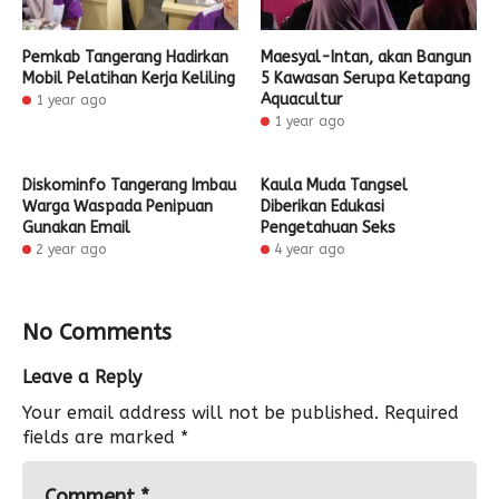
Pemkab Tangerang Hadirkan
Maesyal-Intan, akan Bangun
Mobil Pelatihan Kerja Keliling
5 Kawasan Serupa Ketapang
Aquacultur
1 year ago
1 year ago
Diskominfo Tangerang Imbau
Kaula Muda Tangsel
Warga Waspada Penipuan
Diberikan Edukasi
Gunakan Email
Pengetahuan Seks
2 year ago
4 year ago
No Comments
Leave a Reply
Your email address will not be published.
Required
fields are marked
*
Comment
*