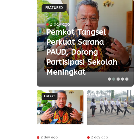
FEATURED
ke-81
2 day ago
Pemkot Tangsel
ta
Perkuat Sarana
ial
PAUD, Dorong
aspor
Partisipasi Sekolah
Meningkat
Latest
r ago
2 day ago
2 day ago