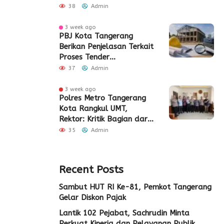
Sinergi Bangun SDM Kota
38
Admin
Tangerang
3 week ago
PBJ Kota Tangerang
Berikan Penjelasan Terkait
Proses Tender
Pembangunan Eks Pabrik
37
Admin
Edy Senilai Rp34,7 Miliar
3 week ago
Polres Metro Tangerang
Kota Rangkul UMT,
Rektor: Kritik Bagian dari
Demokrasi
35
Admin
Recent Posts
Sambut HUT RI Ke-81, Pemkot Tangerang
Gelar Diskon Pajak
Lantik 102 Pejabat, Sachrudin Minta
Perkuat Kinerja dan Pelayanan Publik