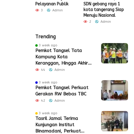
Pelayanan Publik
SDN gebang raya 1
Admin
kota tangerang Siap
3
Admin
Menuju Nasional
2
Admin
Trending
3 week ago
Pemkot Tangsel Tata
Kampung Kota
Keranggan, Hingga Akhir
2026
44
Admin
3 week ago
Pemkot Tangsel Perkuat
Gerakan RW Bebas TBC
42
Admin
3 week ago
Tasril Jamal Terima
Kunjungan Institut
Binamadani, Perkuat