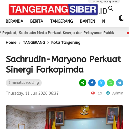
Thursday, 06 Aug 2026
BERANDA
BERITA
TANGERANG
BANTEN
NASIONAL
chrudin Minta Perkuat Kinerja dan Pelayanan Publik
J
3 day ago
Home
TANGERANG
Kota Tangerang
Sachrudin-Maryono Perkuat
Sinergi Forkopimda
2 minutes reading
Thursday, 11 Jun 2026 06:37
19
Admin