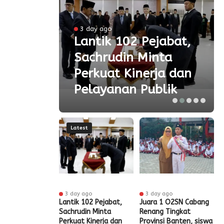
3 day ago
 Ke-
Lantik 102 Pejabat,
Sachrudin Minta
ar
Perkuat Kinerja dan
Pelayanan Publik
Latest
 ago
3 day ago
3 day ago
t HUT RI Ke-81,
Lantik 102 Pejabat,
Juara 1 O2SN Cabang
S
t Tangerang
Sachrudin Minta
Renang Tingkat
P
Diskon Pajak
Perkuat Kinerja dan
Provinsi Banten, siswa
G