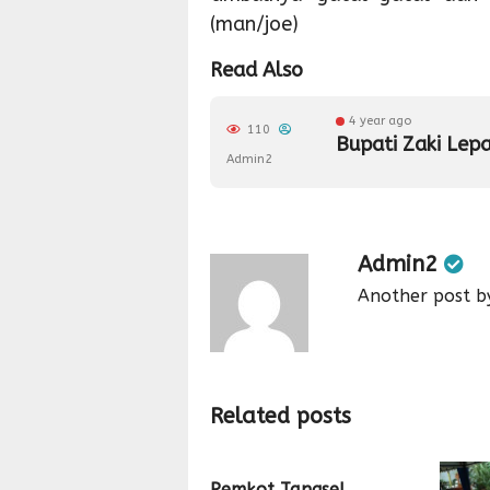
(man/joe)
Read Also
4 year ago
110
Bupati Zaki Lepa
Admin2
Admin2
Another post b
Related posts
Pemkot Tangsel