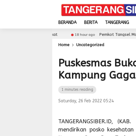
BERANDA
BERITA
TANGERANG
olah Meningkat
Pemkot Tangsel Matangkan Persi
18 hour ago
Home
Uncategorized
Puskesmas Buka
Kampung Gaga
1 minutes reading
Saturday, 26 Feb 2022 05:24
TANGERANGSIBER.ID, (KAB.
mendirikan posko kesehatan