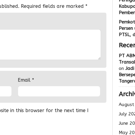
Peringa
ublished.
Required fields are marked
*
Kabupa
Pemberi
Pemkot
Persen 
PTSL, 
Rece
PT ABM
Transak
on
Jadi
Bersep
Email
*
Tanger
Archi
August
te in this browser for the next time I
July 20
June 2
May 20