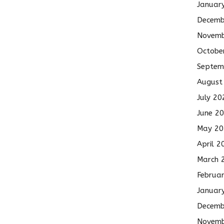
Januar
Decemb
Novemb
Octobe
Septem
August
July 20
June 2
May 20
April 2
March 
Februa
Januar
Decemb
Novemb