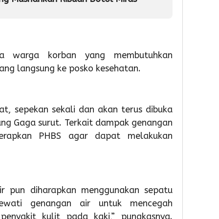
Partisipas
81
Penge
Sekolah
RI
Samp
Meningk
Berba
Tekno
1
1
inya warga korban yang membutuhkan
Admin
1
ang langsung ke posko kesehatan.
Admin
Admin
at, sepekan sekali dan akan terus dibuka
ung Gaga surut. Terkait dampak genangan
nerapkan PHBS agar dapat melakukan
18
18
18
hour ago
hour ag
hour 
Pemkot
Pemko
Wabu
ir pun diharapkan menggunakan sepatu
Tangsel
Tangse
Intan
Perkuat
Matan
Tinjau
elewati genangan air untuk mencegah
Sarana
Persia
Lokas
penyakit kulit pada kaki,” pungkasnya.