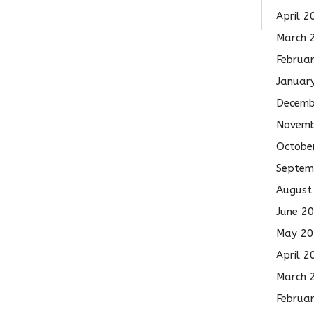
April 2
March 
Februa
Januar
Decemb
Novemb
Octobe
Septem
August
June 2
May 20
April 2
March 
Februa