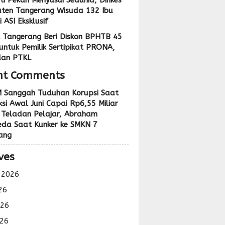
ti Pekan Menyusui Sedunia, Dinkes
ten Tangerang Wisuda 132 Ibu
 ASI Eksklusif
 Tangerang Beri Diskon BPHTB 45
untuk Pemilik Sertipikat PRONA,
dan PTKL
nt Comments
 Sanggah Tuduhan Korupsi Saat
si Awal Juni Capai Rp6,55 Miliar
 Teladan Pelajar, Abraham
eda Saat Kunker ke SMKN 7
ang
ves
 2026
26
026
26