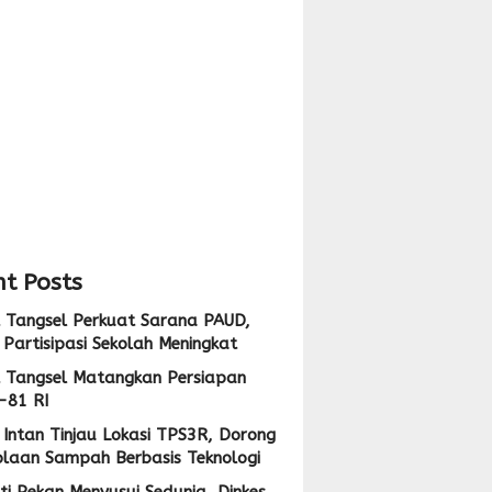
pan
i
,
ng
i
lolaan
ah
at
sis
logi
t Posts
 Tangsel Perkuat Sarana PAUD,
Partisipasi Sekolah Meningkat
 Tangsel Matangkan Persiapan
-81 RI
Intan Tinjau Lokasi TPS3R, Dorong
olaan Sampah Berbasis Teknologi