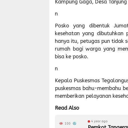
Kampung Gaga, Desa Tanjung 
n
Posko yang dibentuk Juma
kesehatan yang dibutuhkan pa
hanya itu, petugas pun tidak 
rumah bagi warga yang memb
bisa ke posko.
n
Kepala Puskesmas Tegalangus
puskesmas bahu-membahu bers
memberikan pelayanan keseh
Read Also
4 year ago
100
Pemkot Tangeran