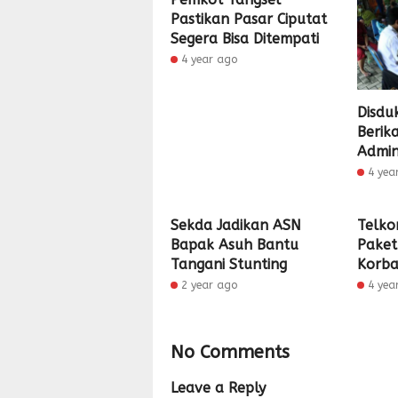
Pastikan Pasar Ciputat
Segera Bisa Ditempati
4 year ago
Disduk
Berik
Admin
4 yea
Sekda Jadikan ASN
Telko
Bapak Asuh Bantu
Paket
Tangani Stunting
Korba
2 year ago
4 yea
No Comments
Leave a Reply