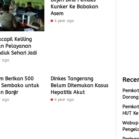
Sarana
Persia
Lokas
Kunker Ke Babakan
PAUD,
HUT
TPS3R
Asem
Dorong
Ke-
Doro
4 year ago
Partisipas
81
Penge
Sekolah
RI
Samp
Meningk
Berba
capil Keliling
Tekno
an Pelayanan
1
duk Sehari Jadi
1
Admin
1
r ago
Admin
Admin
m Berikan 500
Dinkes Tangerang
Recen
 Sembako untuk
Belum Ditemukan Kasus
Pemkot
n Banjir
Hepatitis Akut
Dorong 
r ago
4 year ago
Pemkot
HUT Ke
Wabup 
Pengel