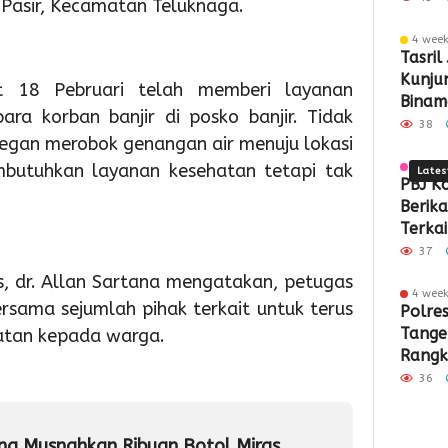
Pasir, Kecamatan Teluknaga.
Sampah
Pember
PTSL
Par
K
4 wee
Berbasis
ASI
dan
Sek
8
Tasril
Kunjun
t 18 Pebruari telah memberi layanan
Teknolog
Eksklus
PTKL
Men
RI
Binam
ra korban banjir di posko banjir. Tidak
Siner
38
segan merobok genangan air menuju lokasi
Kota 
utuhkan layanan kesehatan tetapi tak
3 wee
Lates
PBJ K
Berik
Terkai
Pemba
37
Pabrik
, dr. Allan Sartana mengatakan, petugas
Rp34,7
4 wee
18
18
18
ama sejumlah pihak terkait untuk terus
Polre
hour ago
hour ag
hour 
Tange
atan kepada warga.
Pemkot
Pemko
Wabu
Rangk
Tangsel
Tangse
Intan
Kritik
Perkuat
Matan
Tinjau
36
Demok
Sarana
Persia
Lokas
PAUD,
HUT
TPS3R
g Musnahkan Ribuan Botol Miras
Dorong
Ke-
Doro