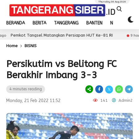
Thursday, 06 Aug 2026
BERANDA
BERITA
TANGERANG
BANTEN
NASIONAL
ngsel Matangkan Persiapan HUT Ke-81 RI
Wabup In
9 hour ago
Home
BISNIS
Persikutim vs Belitong FC
Berakhir Imbang 3-3
4 minutes reading
Monday, 21 Feb 2022 11:52
141
Admin2