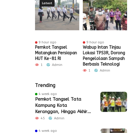
Latest
r ago
9 hour ago
9 hour ago
t Tangsel
Pemkot Tangsel
Wabup Intan Tinjau
P
t Sarana PAUD,
Matangkan Persiapan
Lokasi TPS3R, Dorong
P
 Partisipasi
HUT Ke-81 RI
Pengelolaan Sampah
D
ah Meningkat
Berbasis Teknologi
S
1
Admin
Admin
1
Admin
Trending
4 week ago
Pemkot Tangsel Tata
Kampung Kota
Keranggan, Hingga Akhir
2026
45
Admin
4 week ago