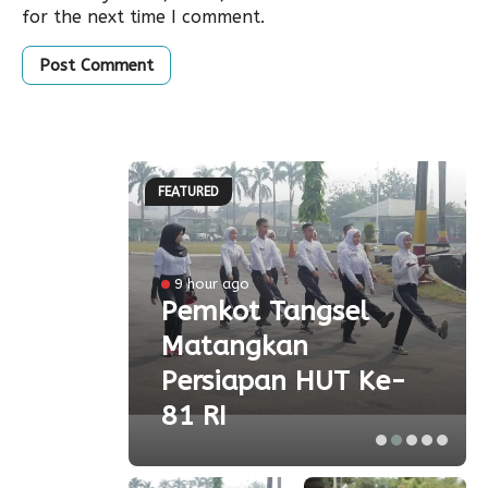
for the next time I comment.
FEATURED
l
9 hour ago
a
Pemkot Tangsel
Matangkan
olah
Persiapan HUT Ke-
81 RI