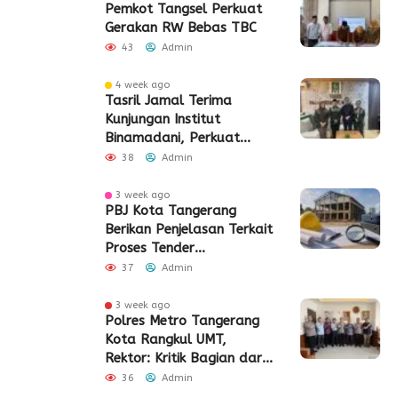
Pemkot Tangsel Perkuat
Gerakan RW Bebas TBC
43
Admin
4 week ago
Tasril Jamal Terima
Kunjungan Institut
Binamadani, Perkuat
Sinergi Bangun SDM Kota
38
Admin
Tangerang
3 week ago
PBJ Kota Tangerang
Berikan Penjelasan Terkait
Proses Tender
Pembangunan Eks Pabrik
37
Admin
Edy Senilai Rp34,7 Miliar
3 week ago
Polres Metro Tangerang
Kota Rangkul UMT,
Rektor: Kritik Bagian dari
Demokrasi
36
Admin