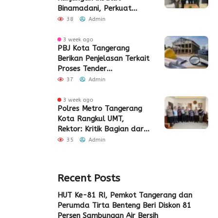
Binamadani, Perkuat
Sinergi Bangun SDM Kota
38
Admin
Tangerang
3 week ago
PBJ Kota Tangerang
Berikan Penjelasan Terkait
Proses Tender
Pembangunan Eks Pabrik
37
Admin
Edy Senilai Rp34,7 Miliar
3 week ago
Polres Metro Tangerang
Kota Rangkul UMT,
Rektor: Kritik Bagian dari
Demokrasi
35
Admin
Recent Posts
HUT Ke-81 RI, Pemkot Tangerang dan
Perumda Tirta Benteng Beri Diskon 81
Persen Sambungan Air Bersih