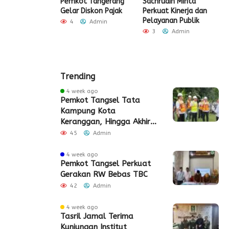
rang dan
Pemkot Tangerang
Sachrudin Minta
T
da Tirta
Gelar Diskon Pajak
Perkuat Kinerja dan
P
g Beri Diskon
Pelayanan Publik
B
4
Admin
rsen Sambungan
8
3
Admin
sih
A
Admin
Trending
4 week ago
Pemkot Tangsel Tata
Kampung Kota
Keranggan, Hingga Akhir
2026
45
Admin
4 week ago
Pemkot Tangsel Perkuat
Gerakan RW Bebas TBC
42
Admin
4 week ago
Tasril Jamal Terima
Kunjungan Institut