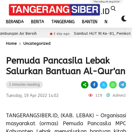
Thursday, 06 Aug 2026
BERANDA
BERITA
TANGERANG
BANTEN
NASIONAL
 Bersih
Sambut HUT RI Ke-81, Pemkot Tangerang Ge
3 day ago
Home
Uncategorized
Pemuda Pancasila Lebak
Salurkan Bantuan Al-Qur'an
1 minutes reading
Tuesday, 19 Apr 2022 14:02
119
Admin2
TANGERANGSIBER.ID, (KAB. LEBAK) – Organisasi
masyarakat (ormas) Pemuda Pancasila MPC
Kabupaten Lebak menyalurkan bantuan kitab