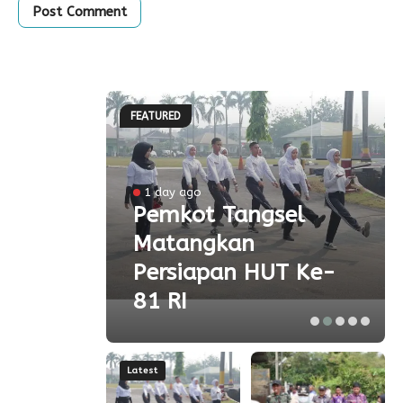
FEATURED
l
1 day ago
a
Pemkot Tangsel
Matangkan
olah
Persiapan HUT Ke-
81 RI
Latest