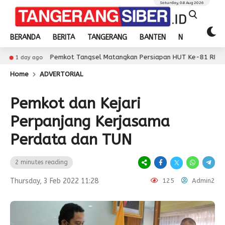
Saturday, 08 Aug 2026
BERANDA
BERITA
TANGERANG
BANTEN
NASIONAL
Pemkot Tangsel Matangkan Persiapan HUT Ke-81 RI
go
1 day 
Home
ADVERTORIAL
Pemkot dan Kejari
Perpanjang Kerjasama
Perdata dan TUN
2 minutes reading
Thursday, 3 Feb 2022 11:28
125
Admin2