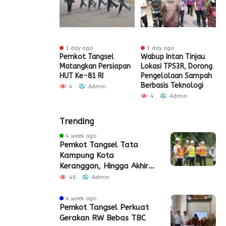
 ago
1 day ago
1 day ago
t Tangsel
Pemkot Tangsel
Wabup Intan Tinjau
P
t Sarana PAUD,
Matangkan Persiapan
Lokasi TPS3R, Dorong
P
 Partisipasi
HUT Ke-81 RI
Pengelolaan Sampah
D
ah Meningkat
Berbasis Teknologi
S
4
Admin
Admin
4
Admin
Trending
4 week ago
Pemkot Tangsel Tata
Kampung Kota
Keranggan, Hingga Akhir
2026
46
Admin
4 week ago
Pemkot Tangsel Perkuat
Gerakan RW Bebas TBC