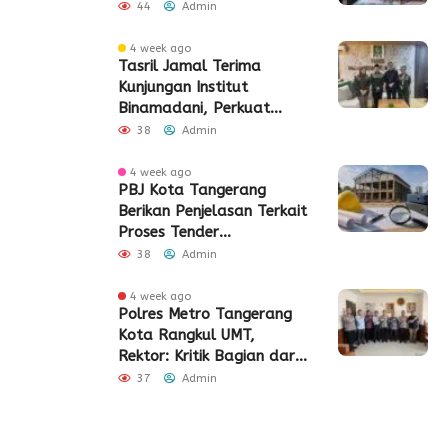
44
Admin
4 week ago
Tasril Jamal Terima
Kunjungan Institut
Binamadani, Perkuat
Sinergi Bangun SDM Kota
38
Admin
Tangerang
4 week ago
PBJ Kota Tangerang
Berikan Penjelasan Terkait
Proses Tender
Pembangunan Eks Pabrik
38
Admin
Edy Senilai Rp34,7 Miliar
4 week ago
Polres Metro Tangerang
Kota Rangkul UMT,
Rektor: Kritik Bagian dari
Demokrasi
37
Admin